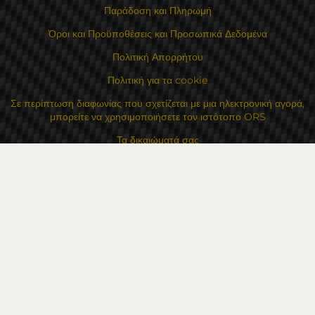
Παράδοση και Πληρωμή
Όροι και Προϋποθέσεις και Προσωπικά Δεδομένα
Πολιτική Απορρήτου
Πολιτική για τα cookie
Σε περίπτωση διαφωνίας που σχετίζεται με μια ηλεκτρονική αγορά,
μπορείτε να χρησιμοποιήσετε τον ιστότοπο ORS
Τα δικαιώματά σας
Για Εμάς
Χάρτης τοποθεσίας
Επικοινωνία
Επαφές
Κατάστημα Flexzon Ltd
16, Kaloyanovsko shose Str -6000 Στάρα Ζαγόρα