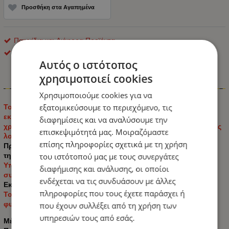
Προσθήκη στα Αγαπημένα
Παιχνίδια και Διάφορα Προϊόντα
ΟΕΜ
Αυτός ο ιστότοπος
χρησιμοποιεί cookies
Πληροφορίες
Χρησιμοποιούμε cookies για να
εξατομικεύσουμε το περιεχόμενο, τις
Το παιχνίδι δεξιοτήτων με ξύλινες μπάλες βοηθά στην
εκπαίδευση των μικρών παιδιών στην αναγνώριση των
διαφημίσεις και να αναλύσουμε την
χρωμάτων, στην αύξηση της ικανότητας παρατήρησης και της
επισκεψιμότητά μας. Μοιραζόμαστε
λογικής, στο συντονισμό χεριού-ματιού.
επίσης πληροφορίες σχετικά με τη χρήση
Προωθεί τη συγκέντρωση, τη χρωματική διαφοροποίηση και
την κατανόηση της συμμετρίας.
του ιστότοπού μας με τους συνεργάτες
Υποστηρίζει λεπτές κινητικές δεξιότητες, συντονισμό ματιών,
διαφήμισης και ανάλυσης, οι οποίοι
συντονισμό χεριών και χωρική αντίληψη.
ενδέχεται να τις συνδυάσουν με άλλες
Εκπαιδεύστε τα παιδιά να χρησιμοποιούν ξυλάκια.
πληροφορίες που τους έχετε παράσχει ή
Το παιχνίδι με ξύλινες μπάλες είναι κατασκευασμένο από
φυσικό ξύλο και καλυμμένο με βαφή με βάση το νερό.
που έχουν συλλέξει από τη χρήση των
υπηρεσιών τους από εσάς.
Μέγεθος πιάτου: περίπου. 30cm x 18cm x 5cm