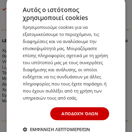
Αυτός ο ιστότοπος
optonica
χρησιμοποιεί cookies
Χρησιμοποιούμε cookies για να
Πληροφορίες
εξατομικεύσουμε το περιεχόμενο, τις
LED Πάνελ Οροφής 60х60cm 48 Watt 230 Volt Θερμό Λευκό
διαφημίσεις και να αναλύσουμε την
επισκεψιμότητά μας. Μοιραζόμαστε
Χρώμα: Θερμό Λευκό
επίσης πληροφορίες σχετικά με τη χρήση
Θερμοκρασία Χρώματος: 2800k
Watt: 48W
του ιστότοπού μας με τους συνεργάτες
Lumen:3840LM
διαφήμισης και ανάλυσης, οι οποίοι
Τάση: 230 V
ενδέχεται να τις συνδυάσουν με άλλες
Μοίρες: 120°
πληροφορίες που τους έχετε παράσχει ή
Διαστάσεις: 595mm x 595mm x 9 mm
Χωρίς UV και IR Ακτινοβολία
που έχουν συλλέξει από τη χρήση των
Εγγύηση 2 Χρόνια
υπηρεσιών τους από εσάς.
Με Πιστοποιητικά CE & RoHS
ΑΠΟΔΟΧΉ ΌΛΩΝ
Χαρακτηριστικά
ΕΜΦΆΝΙΣΗ ΛΕΠΤΟΜΕΡΕΙΏΝ