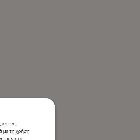
 και να
ά με τη χρήση
εται να τις