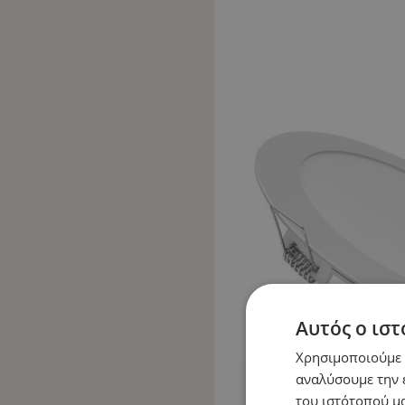
Αυτός ο ιστ
Χρησιμοποιούμε c
αναλύσουμε την 
του ιστότοπού μα