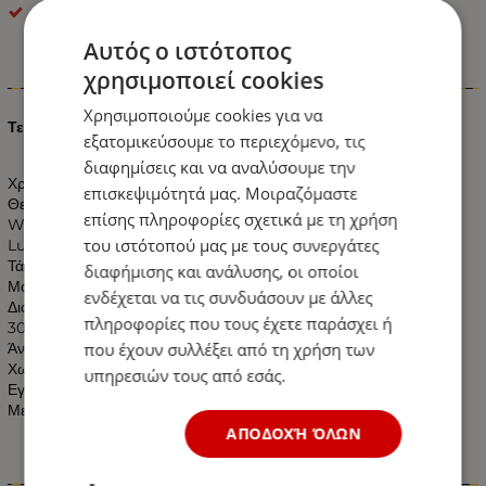
optonica
Αυτός ο ιστότοπος
χρησιμοποιεί cookies
Πληροφορίες
Χρησιμοποιούμε cookies για να
Τετράγωνο Πάνελ Χωνευτό 24 Watt 230 Volt Ψυχρό Λευκό
εξατομικεύσουμε το περιεχόμενο, τις
διαφημίσεις και να αναλύσουμε την
Χρώμα: Ψυχρό Λευκό
επισκεψιμότητά μας. Μοιραζόμαστε
Θερμοκρασία Χρώματος: 6000k Ψυχρό Λευκό
επίσης πληροφορίες σχετικά με τη χρήση
Watt: 24W
του ιστότοπού μας με τους συνεργάτες
Lumen: 1680 LM
Τάση: 230V AC
διαφήμισης και ανάλυσης, οι οποίοι
Μοίρες: 120°
ενδέχεται να τις συνδυάσουν με άλλες
Διαστάσεις:
πληροφορίες που τους έχετε παράσχει ή
300mm X 300mm X 25mm
που έχουν συλλέξει από τη χρήση των
Άνοιγμα Κοπής: 28.2 X 28.2 Εκατοστά
Χωρίς UV και IR Ακτινοβολία
υπηρεσιών τους από εσάς.
Εγγύηση 2 Χρόνια
Με Πιστοποιητικά CE & RoHS
ΑΠΟΔΟΧΉ ΌΛΩΝ
Χαρακτηριστικά