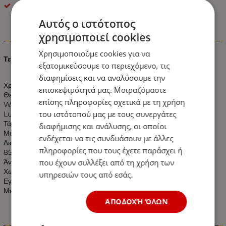
optonica
Αυτός ο ιστότοπος
χρησιμοποιεί cookies
Πληροφορίες
Χρησιμοποιούμε cookies για να
Τετράγωνο Πάνελ Χωνευτό 3 Watt 230 Volt Ψυχρό Λευκό
εξατομικεύσουμε το περιεχόμενο, τις
διαφημίσεις και να αναλύσουμε την
Χρώμα: Ψυχρό Λευκό
επισκεψιμότητά μας. Μοιραζόμαστε
Θερμοκρασία Χρώματος: 6000k Ψυχρό Λευκό
επίσης πληροφορίες σχετικά με τη χρήση
Watt: 3W
του ιστότοπού μας με τους συνεργάτες
Lumen: 210 LM
Τάση: 230V AC
διαφήμισης και ανάλυσης, οι οποίοι
Μοίρες: 120°
ενδέχεται να τις συνδυάσουν με άλλες
Διαστάσεις:
πληροφορίες που τους έχετε παράσχει ή
85mm X 85mm X 19mm
που έχουν συλλέξει από τη χρήση των
Άνοιγμα Κοπής: 7.5 X 7.5 Εκατοστά
Χωρίς UV και IR Ακτινοβολία
υπηρεσιών τους από εσάς.
Εγγύηση 2 Χρόνια
Με Πιστοποιητικά CE & RoHS
ΑΠΟΔΟΧΉ ΌΛΩΝ
Χαρακτηριστικά