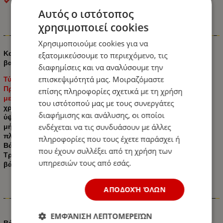
OEM
Αυτός ο ιστότοπος
χρησιμοποιεί cookies
Πληροφορίες
Χρησιμοποιούμε cookies για να
Καρότσι εργαλείων με 3 ράφια, ενισχυμένη κατασκευή,
εξατομικεύσουμε το περιεχόμενο, τις
βαμμένη σε πούδρα
διαφημίσεις και να αναλύσουμε την
επισκεψιμότητά μας. Μοιραζόμαστε
Τύπος προϊόντος: Εργαλειοθήκη με ρόδες
Προορίζεται για αποθήκευση
επίσης πληροφορίες σχετικά με τη χρήση
με ρόδες
του ιστότοπού μας με τους συνεργάτες
χρώμα Μαύρο
διαφήμισης και ανάλυσης, οι οποίοι
ύψος: 760 mm.
ενδέχεται να τις συνδυάσουν με άλλες
μήκος: 700 mm.
πλάτος: 350 mm.
πληροφορίες που τους έχετε παράσχει ή
Βάθος ραφιού: 40 mm.
που έχουν συλλέξει από τη χρήση των
Τροχοί 4 τεμαχίων (2 περιστρεφόμενοι)
υπηρεσιών τους από εσάς.
βάρος: 10 kg.
ΑΠΟΔΟΧΉ ΌΛΩΝ
Χαρακτηριστικά
ΕΜΦΆΝΙΣΗ ΛΕΠΤΟΜΕΡΕΙΏΝ
Βάρος (kg.)