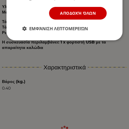
Υλικό: πλαστικό ABS
Μαύρο χρώμα
ΑΠΟΔΟΧΉ ΌΛΩΝ
Τάση εισόδου: DC 12V
Τάση εξόδου: DC 5V
ΕΜΦΆΝΙΣΗ ΛΕΠΤΟΜΕΡΕΙΏΝ
Ρεύμα εξόδου: 4,2A
Η συσκευασία περιλαμβάνει: 1 x φορτιστή USB με τα
απαραίτητα καλώδια
Χαρακτηριστικά
Βάρος (kg.)
0.40