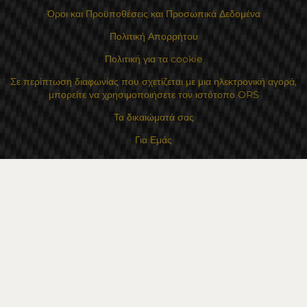
Όροι και Προϋποθέσεις και Προσωπικά Δεδομένα
Πολιτική Απορρήτου
Πολιτική για τα cookie
Σε περίπτωση διαφωνίας που σχετίζεται με μια ηλεκτρονική αγορά,
μπορείτε να χρησιμοποιήσετε τον ιστότοπο ORS
Τα δικαιώματά σας
Για Εμάς
Χάρτης τοποθεσίας
Επικοινωνία
Επαφές
Κατάστημα Flexzon Ltd
16, Kaloyanovsko shose Str -6000 Στάρα Ζαγόρα
Τρόποι πληρωμής