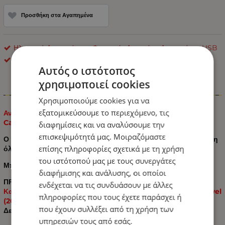
Προσθήκη στα Αγαπημένα
Ηλεκτρικά Αυτοκινήτου - Φορτιστές Αναπτήρα Αυτοκινήτου USB
OEM
Αυτός ο ιστότοπος
χρησιμοποιεί cookies
Πληροφορίες
Χρησιμοποιούμε cookies για να
εξατομικεύσουμε το περιεχόμενο, τις
Αντάπτορας Διπλός USB για Volkswagen VW Transporter
Caravelle Т5 2003 - 2009
διαφημίσεις και να αναλύσουμε την
επισκεψιμότητά μας. Μοιραζόμαστε
Ο φορτιστής έχει ρεύμα εξόδου 4,2 A, κατάλληλος για φόρτιση
επίσης πληροφορίες σχετικά με τη χρήση
όλων των ειδών τηλεφώνων / tablet
του ιστότοπού μας με τους συνεργάτες
Μπλε οπίσθιο φωτισμό LED
διαφήμισης και ανάλυσης, οι οποίοι
ΠΡΟΣΔΙΟΡΙΣΜΟΣ:
ενδέχεται να τις συνδυάσουν με άλλες
Κατάλληλο για Volkswagen Transporter T5 Caravelle Caravel
πληροφορίες που τους έχετε παράσχει ή
(2003 - 2009/2010)
που έχουν συλλέξει από τη χρήση των
Δεν ταιριάζει στις παραλλαγές T5.1 (2009/2011) ή MULTIVAN
υπηρεσιών τους από εσάς.