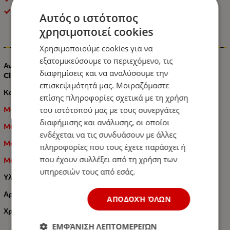
OEM
Αυτός ο ιστότοπος
χρησιμοποιεί cookies
Πληροφορίες
Χρησιμοποιούμε cookies για να
εξατομικεύσουμε το περιεχόμενο, τις
Ανταλλακτικό Κουμπί Παραθύρου Αριστερό για Mercedes C
διαφημίσεις και να αναλύσουμε την
Class W204 S20 / E Class W212 S212 / CLK
επισκεψιμότητά μας. Μοιραζόμαστε
Κατάλληλο για τα παρακάτω μοντέλα:
επίσης πληροφορίες σχετικά με τη χρήση
του ιστότοπού μας με τους συνεργάτες
Mercedes C Class W204 S204 / 2007-2014
διαφήμισης και ανάλυσης, οι οποίοι
Mercedes E Class W212 S212 / 2010-2016
ενδέχεται να τις συνδυάσουν με άλλες
Mercedes CLK Class A207 C207 /2010-2017
πληροφορίες που τους έχετε παράσχει ή
που έχουν συλλέξει από τη χρήση των
Mercedes CLK / 2010-2017
υπηρεσιών τους από εσάς.
Υλικό: Πλαστικό
Αριστερό Κουμπί
ΑΠΟΔΟΧΉ ΌΛΩΝ
Χρώμα: Μαύρο
ΕΜΦΆΝΙΣΗ ΛΕΠΤΟΜΕΡΕΙΏΝ