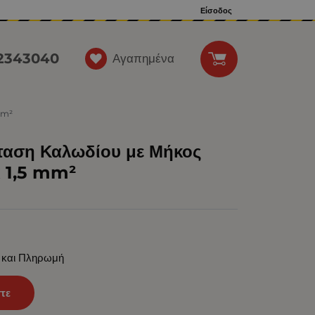
Είσοδος
12343040
Αγαπημένα
mm²
ταση Καλωδίου με Μήκος
x 1,5 mm²
 και Πληρωμή
τε