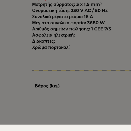
Μετρητής σύρματος: 3 x 1,5 mm²
Ονομαστική τάση: 230 V AC / 50 Hz
Συνολικό μέγιστο ρεύμα: 16 A
Μέγιστο συνολικό φορτίο: 3680 W
Αριθμός σημείων πώλησης: 1 CEE 7/5
Ασφάλεια ηλεκτρική:
Διακόπτες:
Χρώμα πορτοκαλί
Βάρος (kg.)