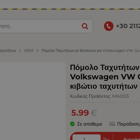
+30 21
Ταχυτήτων
OEM
Πόμολο Ταχυτήτων με Φυσούνα για Volkswagen VW Golf 3
Πόμολο Ταχυτήτων
Volkswagen VW Gol
κιβώτιο ταχυτήτων
Κωδικός Προϊόντος:
MA003
5.99
€
Σε απόθεμα
Παράδοση
Τεμ.
Αγοράσ