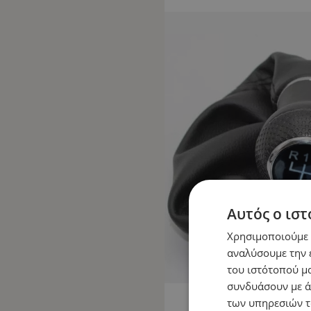
Αυτός ο ιστ
Χρησιμοποιούμε c
αναλύσουμε την 
του ιστότοπού μα
συνδυάσουν με ά
των υπηρεσιών τ