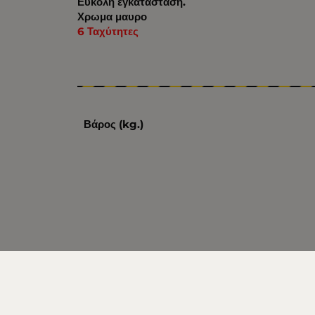
Εύκολη εγκατάσταση.
Χρωμα μαυρο
6 Ταχύτητες
Βάρος (kg.)