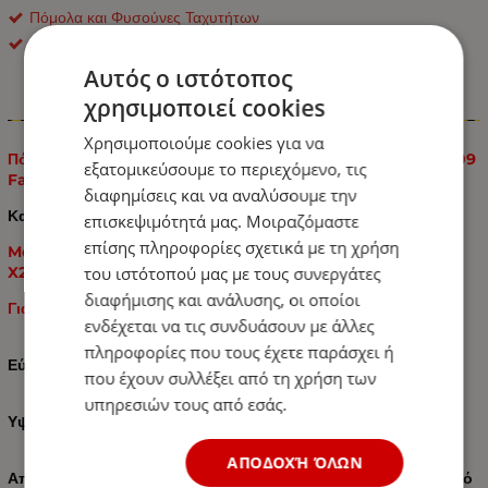
Πόμολα και Φυσούνες Ταχυτήτων
OEM
Αυτός ο ιστότοπος
χρησιμοποιεί cookies
Πληροφορίες
Χρησιμοποιούμε cookies για να
Πόμολο Ταχυτήτων για Mercedes Benz C-class W203 / W209
εξατομικεύσουμε το περιεχόμενο, τις
Facelift / W204 / X204 / W212 / A207 / C207 6-τάχυτο
διαφημίσεις και να αναλύσουμε την
Κατάλληλο για:
επισκεψιμότητά μας. Μοιραζόμαστε
επίσης πληροφορίες σχετικά με τη χρήση
Mercedes Benz C-class W203 / W209 Facelift / W204 /
του ιστότοπού μας με τους συνεργάτες
X204 / W212 / A207 / C207
διαφήμισης και ανάλυσης, οι οποίοι
Για 6-τάχυτο κιβώτιο ταχυτήτων
ενδέχεται να τις συνδυάσουν με άλλες
πληροφορίες που τους έχετε παράσχει ή
Εύκολη εγκατάσταση
που έχουν συλλέξει από τη χρήση των
υπηρεσιών τους από εσάς.
Υψηλή ποιότητα κατασκευής
ΑΠΟΔΟΧΉ ΌΛΩΝ
Απο υλικά: Υψηλής Ποιότητας Οικολογικό Δέρμα και Πλαστικό