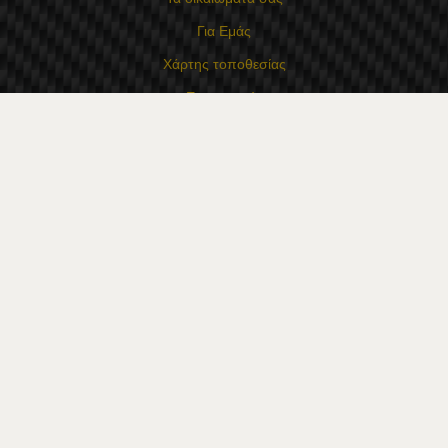
Για Εμάς
Χάρτης τοποθεσίας
Επικοινωνία
Επαφές
Κατάστημα Flexzon Ltd
16, Kaloyanovsko shose Str -6000 Στάρα Ζαγόρα
Τρόποι πληρωμής
Ακολουθήστε μας