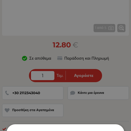
1 από 5
12.80
€
Σε απόθεμα
Παράδοση και Πληρωμή
Τεμ.
Αγοράστε
+30 2112343040
Κάντε μια έρευνα
Προσθήκη στα Αγαπημένα
LED Φανοί Πλευρικοί Όγκου