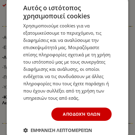
OEM
Αυτός ο ιστότοπος
χρησιμοποιεί cookies
Πληροφορίες
Χρησιμοποιούμε cookies για να
εξατομικεύσουμε το περιεχόμενο, τις
-Αναγραφόμενη Τιμή 2 Τεμάχια
διαφημίσεις και να αναλύσουμε την
επισκεψιμότητά μας. Μοιραζόμαστε
-Επιφανειακής Τοποθέτησης
επίσης πληροφορίες σχετικά με τη χρήση
-Λειτουργία σε 3 πλευρές: Eμπρός / Πίσω / Πλάϊ
του ιστότοπού μας με τους συνεργάτες
-Τάση Λειτουργίας 12V
διαφήμισης και ανάλυσης, οι οποίοι
ενδέχεται να τις συνδυάσουν με άλλες
-Πλευρική Τοποθέτηση
πληροφορίες που τους έχετε παράσχει ή
-Υλικό Μη Διαβρωτικό
που έχουν συλλέξει από τη χρήση των
-Kατάλληλο για όλα τα Αυτοκίνητα: Ημιφορτηγά / Φορτηγά /
υπηρεσιών τους από εσάς.
Λεωφορεία / Τρακτέρ – Γεωργικά Μηχανήματα κτλ.
ΑΠΟΔΟΧΉ ΌΛΩΝ
Χαρακτηριστικά
ΕΜΦΆΝΙΣΗ ΛΕΠΤΟΜΕΡΕΙΏΝ