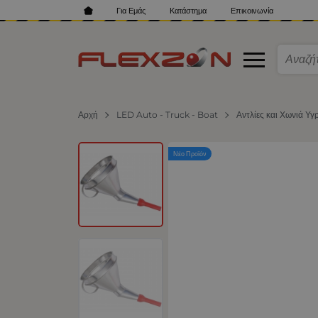
Για Εμάς
Κατάστημα
Επικοινωνία
Αρχή
LED Auto - Truck - Boat
Αντλίες και Χωνιά Υ
Νέο Προϊόν