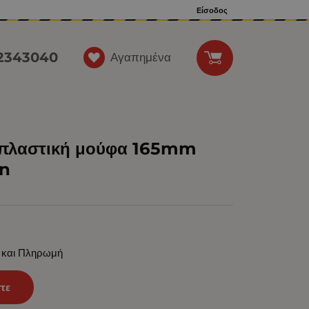
Είσοδος
12343040
Αγαπημένα
ε πλαστική μούφα 165mm
on
 και Πληρωμή
τε