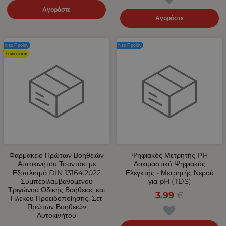
Αγοράστε
Αγοράστε
Νέο Προϊόν
Νέο Προϊόν
Συνιστάται
Φαρμακείο Πρώτων Βοηθειών
Ψηφιακός Μετρητής PH
Αυτοκινήτου Τσαντάκι με
Δοκιμαστικό Ψηφιακός
Εξοπλισμό DIN 13164:2022
Ελεγκτής - Μετρητής Νερού
Συμπεριλαμβανομένου
για pH (TDS)
Τριγώνου Οδικής Βοήθειας και
3.99
€
Γιλέκου Προειδοποίησης, Σετ
Πρώτων Βοηθειών
Αυτοκινήτου