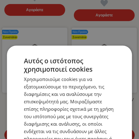
Αγοράστε
Αγοράστε
Νέο Προϊόν
Νέο Προϊόν
Συνιστάται
Συνιστάται
Αυτός ο ιστότοπος
χρησιμοποιεί cookies
Χρησιμοποιούμε cookies για να
εξατομικεύσουμε το περιεχόμενο, τις
διαφημίσεις και να αναλύσουμε την
Λάστιχο Υψηλής Πίεσης για
LED Όγκου Τριπλό 12V / 24V
επισκεψιμότητά μας. Μοιραζόμαστε
Πλυστικό 400bar 10m
Πορτοκαλί 110mm x 30mm
επίσης πληροφορίες σχετικά με τη χρήση
14.99
€
4.99
€
του ιστότοπού μας με τους συνεργάτες
διαφήμισης και ανάλυσης, οι οποίοι
ενδέχεται να τις συνδυάσουν με άλλες
Αγοράστε
Αγοράστε
πληροφορίες που τους έχετε παράσχει ή