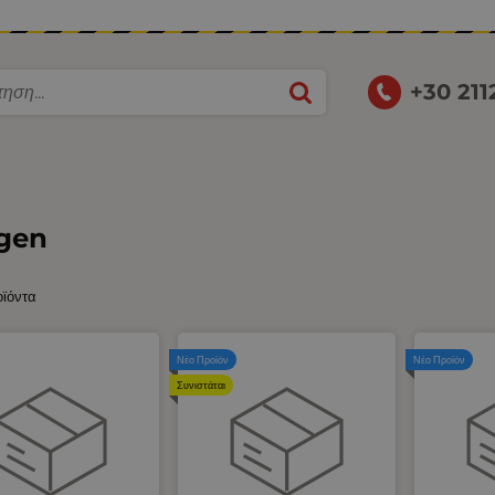
+30 21
gen
οϊόντα
Νέο Προϊόν
Νέο Προϊόν
Συνιστάται