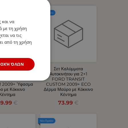
Νέο Προϊόν
 και να
ά με τη χρήση
εται να τις
ει από τη χρήση
ΔΟΧΉ ΌΛΩΝ
 Καλύμματα
Σετ Καλύμματα
ινήτου για 2+1
Αυτοκινήτου για 2+1
D TRANSIT
FORD TRANSIT
 2009+ Ύφασμα
CUSTOM 2009+ ECO
ο με Κόκκινο
Δέρμα Μαύρο με Κόκκινο
Κέντημα
Κέντημα
9.99
€
73.99
€
Νέο Προϊόν