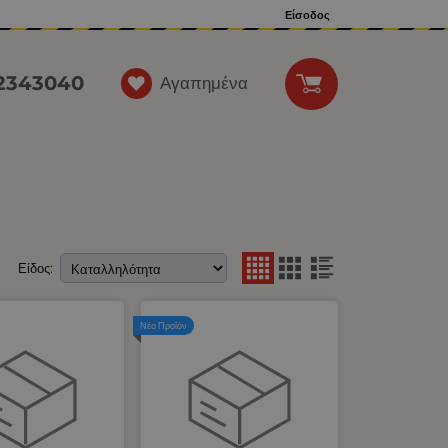
Είσοδος
12343040
Αγαπημένα
Είδος:
Νέο Προϊόν