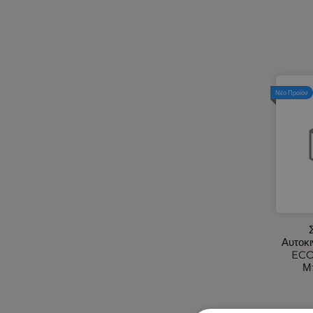
Ηλεκτρικά Αυτοκινήτου -
Φορτιστές Αναπτήρα
Αυτοκινήτου USB
Ηλεκτρικά Φορητά Ψυγεία 12V -
24V / 220V
Ηλιοπροστασίες Αυτοκινήτου
Νέο Προϊόν
Θήκη για Μπάρες LED
Καθρέφτες Εξωτερικοί -
Καλύμματα για Καθρέφτες M-
Style
Καλύμματα Αυτοκινήτου -
Φορτηγού
Καλύμματα Αυτοκινήτου
Καλύμματα Τιμονιών
Αυτοκινήτου
Αυτοκι
Καλύμματα Φορτηγού
ECO
Μ
Κάμερες Οπισθοπορείας -
Βομβητές Οπισθοπορείας -
Κάμερες/DVR Αυτοκινήτου