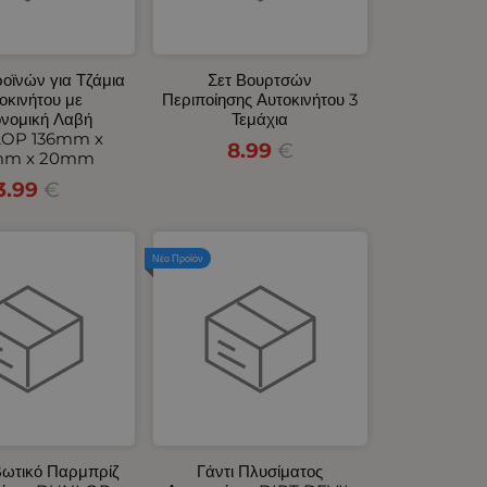
ροϊνών για Τζάμια
Σετ Βουρτσών
οκινήτου με
Περιποίησης Αυτοκινήτου 3
νομική Λαβή
Τεμάχια
OP 136mm x
8.99
€
mm x 20mm
3.99
€
Νέο Προϊόν
βωτικό Παρμπρίζ
Γάντι Πλυσίματος