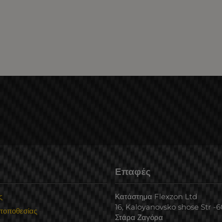
Επαφές
ς
Κατάστημα Flexzon Ltd
16, Kaloyanovsko shose Str -
 τοποθεσίας
Στάρα Ζαγόρα