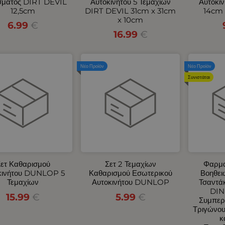
σματος DIRT DEVIL
Αυτοκινήτου 5 Τεμαχίων
Αυτοκι
12,5cm
DIRT DEVIL 31cm x 31cm
14cm 
x 10cm
6.99
€
16.99
€
Νέο Προϊόν
Νέο Προϊόν
Συνιστάται
ετ Καθαρισμού
Σετ 2 Τεμαχίων
Φαρμα
κινήτου DUNLOP 5
Καθαρισμού Εσωτερικού
Βοηθει
Τεμαχίων
Αυτοκινήτου DUNLOP
Τσαντάκ
DIN
15.99
€
5.99
€
Συμπερ
Τριγώνου
κ