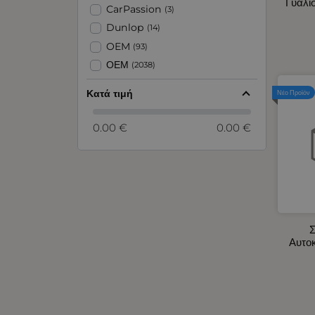
Γυαλί
Αντλίες και Χωνιά Υγρών
CarPassion
(3)
Αξεσουάρ για Ζώνες Ασφαλείας -
Dunlop
(14)
Προσκέφαλα Καθίσματος
OEM
(93)
Αρωματικά Αυτοκινήτου
ΟΕΜ
(2038)
Ασφάλειες - Ασφαλειοθήκες
Αυτοκινήτου
Κατά τιμή
Νέο Προϊόν
Βεντιλατέρ Ψυγείων Αυτοκινήτου
Διακόπτες - Πρίζες Σκάφους -
0.00 €
0.00 €
Αυτοκινήτου
Διακόπτες Αυτοκινήτου -
Φορτηγού
Διάφορα Προϊόντα
Είδη Έκτακτης Ανάγκης - Ιμάντες
Αυτοκινήτου
Σ
Ειδικοί Προβολείς 10 - 30V
Αυτο
Ενδοσκοπικές Κάμερες
Εργαλεία Χειρός
Εσωτερικός Φωτισμός
Αυτοκινήτου