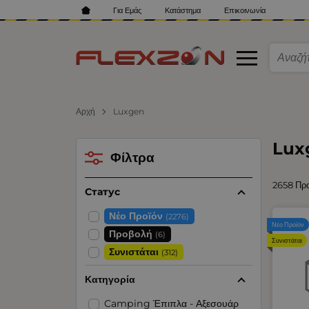
Για Εμάς
Κατάστημα
Επικοινωνία
Αρχή
Luxgen
Lux
Φίλτρα
2658 Πρ
Статус
Νέο Προϊόν
(2276)
Νέο Προϊόν
Προβολή
(6)
Συνιστάται
Συνιστάται
(312)
Κατηγορία
Camping Έπιπλα - Αξεσουάρ