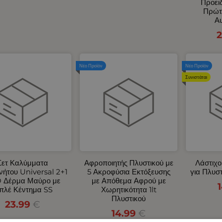
Προει
Πρώτ
Αυ
2
Νέο Προϊόν
Νέο Προϊόν
Συνιστάται
Σετ Καλύμματα
Αφροποιητής Πλυστικού με
Λάστιχο
νήτου Universal 2+1
5 Ακροφύσια Εκτόξευσης
για Πλυσ
 Δέρμα Μαύρο με
με Απόθεμα Αφρού με
πλέ Κέντημα SS
Χωρητικότητα 1lt
Πλυστικού
23.99
€
14.99
€