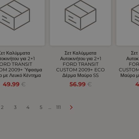
Σετ Καλύμματα
Σετ Καλύμματα
Σετ
τοκινήτου για 2+1
Αυτοκινήτου για 2+1
Αυτοκ
ORD TRANSIT
FORD TRANSIT
FOR
OM 2009+ Ύφασμα
CUSTOM 2009+ ECO
CUSTOM
 με Λευκό Κέντημα
Δέρμα Μαύρο SS
Μαύρο μ
49.99
€
56.99
€
4
2
3
4
5
111
...