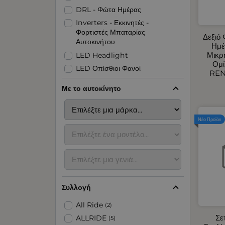
DRL - Φώτα Ημέρας
Inverters - Εκκινητές -
Φορτιστές Μπαταρίας
Δεξιό
Αυτοκινήτου
Ημέ
Μικρ
LED Headlight
Ομί
LED Οπίσθιοι Φανοί
REN
LED Φανοί Πλευρικοί Όγκου
Με το αυτοκίνητο
LED Φάροι
Organizer για Πορτμπαγκάζ -
Πλάτης Καθίσματος
Νέο Προϊόν
Αερόθερμα Αυτοκινήτου
Αναδιπλούμενες Ράμπες -
Εξοπλισμός Parking
Ανακλαστικές - Αυτοκόλλητες
Ταινίες
Συλλογή
Ανεμοθραύστες Αυτοκινήτου
Ανταλλακτικά Πόρτας
All Ride
(2)
Αυτοκινήτου
Σε
ALLRIDE
(5)