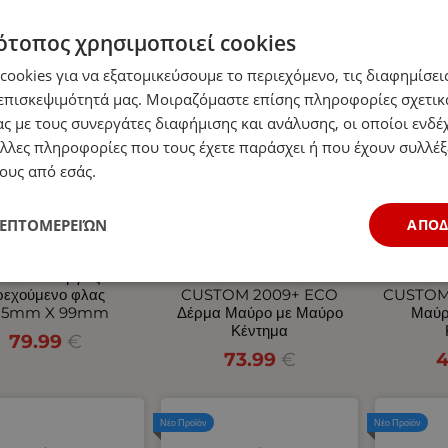
ότοπος χρησιμοποιεί cookies
Νέο Προϊόν
Νέο Προϊόν
ookies για να εξατομικεύσουμε το περιεχόμενο, τις διαφημίσεις
επισκεψιμότητά μας. Μοιραζόμαστε επίσης πληροφορίες σχετικ
ς με τους συνεργάτες διαφήμισης και ανάλυσης, οι οποίοι ενδέχ
λλες πληροφορίες που τους έχετε παράσχει ή που έχουν συλλέξ
ους από εσάς.
ΛΕΠΤΟΜΕΡΕΙΏΝ
ΑΠΟ
Σετ Neon Е-Мark
Σετ Καλύμματα
Σετ
 Οπίσθιος 10V / 30V
Αυτοκινήτου για 2+1
Αυτοκ
ε 5 Λειτουργίες
FORD TRANSIT
FOR
ρεχούμενο φλας
CUSTOM 2009+ ECO
CUSTOM
85mm X 99mm
Δέρμα Μαύρο με Μαύρο
Μαύρ
Κέντημα
79.99
€
73.99
€
4
Νέο Προϊόν
Νέο Προϊόν