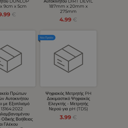
νήτου DUNLOP
Αυτοκινήτου DIRT DEVIL
x 9cm x 5cm
187mm x 20mm x
275mm
9.99
€
4.99
€
Νέο Προϊόν
κείο Πρώτων
Ψηφιακός Μετρητής PH
ών Αυτοκινήτου
Δοκιμαστικό Ψηφιακός
ι με Εξοπλισμό
Ελεγκτής - Μετρητής
 13164:2022
Νερού για pH (TDS)
ιλαμβανομένου
3.99
€
 Οδικής Βοήθειας
αι Γιλέκου