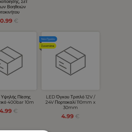
δοποίησης, Σετ
ων Βοηθειών
τοκινήτου
0.99
€
Νέο Προϊόν
Συνιστάται
 Υψηλής Πίεσης
LED Όγκου Τριπλό 12V /
τικό 400bar 10m
24V Πορτοκαλί 110mm x
30mm
14.99
€
4.99
€