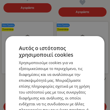
Αγοράστε
Αγοράστε
Νέο Προϊόν
Νέο Προϊόν
Συνιστάται
Συνιστάται
Αυτός ο ιστότοπος
χρησιμοποιεί cookies
Χρησιμοποιούμε cookies για να
εξατομικεύσουμε το περιεχόμενο, τις
διαφημίσεις και να αναλύσουμε την
Λάστιχο Υψηλής Πίεσης για
LED Όγκου Τριπλό 12V / 24V
επισκεψιμότητά μας. Μοιραζόμαστε
Πλυστικό 400bar 10m
Πορτοκαλί 110mm x 30mm
επίσης πληροφορίες σχετικά με τη χρήση
14.99
€
4.99
€
του ιστότοπού μας με τους συνεργάτες
διαφήμισης και ανάλυσης, οι οποίοι
ενδέχεται να τις συνδυάσουν με άλλες
Αγοράστε
Αγοράστε
πληροφορίες που τους έχετε παράσχει ή