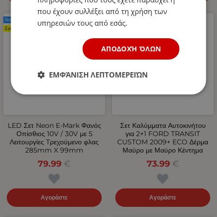
που έχουν συλλέξει από τη χρήση των
Νέο Προϊόν
Νέο Προϊόν
υπηρεσιών τους από εσάς.
Συνιστάται
ΑΠΟΔΟΧΉ ΌΛΩΝ
ΕΜΦΆΝΙΣΗ ΛΕΠΤΟΜΕΡΕΙΏΝ
LED Σετ Neon Е-Мark Φανός
Σετ Καλύμματα Αυτοκινήτου
Οπίσθιος 10V / 30V με 5
για 2+1 FORD TRANSIT
Λειτουργίες Tρεχούμενο φλας
CUSTOM 2009+ ECO Δέρμα
285mm X 99mm
Μαύρο με Μαύρο Κέντημα
79.99
€
73.99
€
Αγοράστε
Αγοράστε