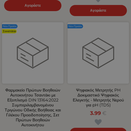
Αγοράστε
Αγοράστε
Νέο Προϊόν
Νέο Προϊόν
Συνιστάται
Φαρμακείο Πρώτων Βοηθειών
Ψηφιακός Μετρητής PH
Αυτοκινήτου Τσαντάκι με
Δοκιμαστικό Ψηφιακός
Εξοπλισμό DIN 13164:2022
Ελεγκτής - Μετρητής Νερού
Συμπεριλαμβανομένου
για pH (TDS)
Τριγώνου Οδικής Βοήθειας και
3.99
€
Γιλέκου Προειδοποίησης, Σετ
Πρώτων Βοηθειών
Αυτοκινήτου