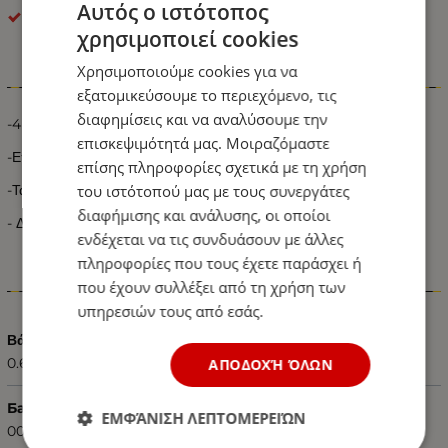
Αυτός ο ιστότοπος
OEM
χρησιμοποιεί cookies
Χρησιμοποιούμε cookies για να
Πληροφορίες
εξατομικεύσουμε το περιεχόμενο, τις
διαφημίσεις και να αναλύσουμε την
-4 LED ανά φανό
επισκεψιμότητά μας. Μοιραζόμαστε
-Επιφανειακής Τοποθέτησης SMD
επίσης πληροφορίες σχετικά με τη χρήση
-Τάση Λειτουργίας 24V
του ιστότοπού μας με τους συνεργάτες
διαφήμισης και ανάλυσης, οι οποίοι
- Διαστάσεις : Bλέπετε Φωτογραφίες
ενδέχεται να τις συνδυάσουν με άλλες
πληροφορίες που τους έχετε παράσχει ή
που έχουν συλλέξει από τη χρήση των
Χαρακτηριστικά
υπηρεσιών τους από εσάς.
Βάρος (kg.)
0.60
ΑΠΟΔΟΧΉ ΌΛΩΝ
Баркод (ISBN, UPC, др.)
ΕΜΦΆΝΙΣΗ ΛΕΠΤΟΜΕΡΕΙΏΝ
0000519579127