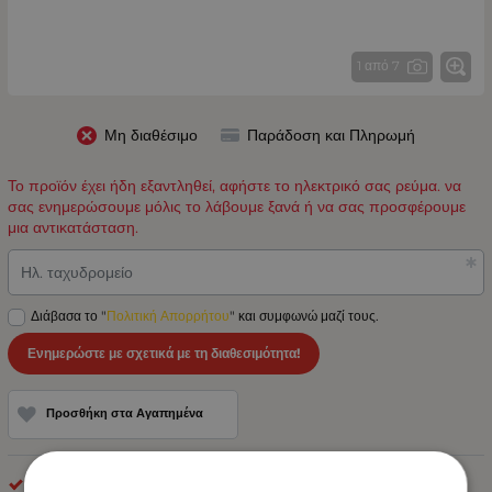
1 από 7
Μη διαθέσιμο
Παράδοση και Πληρωμή
Το προϊόν έχει ήδη εξαντληθεί, αφήστε το ηλεκτρικό σας ρεύμα. να
σας ενημερώσουμε μόλις το λάβουμε ξανά ή να σας προσφέρουμε
μια αντικατάσταση.
Ηλ. ταχυδρομείο
Διάβασα το "
Πολιτική Απορρήτου
" και συμφωνώ μαζί τους.
Ενημερώστε με σχετικά με τη διαθεσιμότητα!
Προσθήκη στα Αγαπημένα
Φώτα Πινακίδας