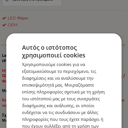
LED Φάροι
OEM
Πληροφορίες
Αυτός ο ιστότοπος
χρησιμοποιεί cookies
Led Φάρος Slim Οδικής Βοήθειας 55cm Πορτοκαλί 12V - 24V
IP65 E-Mark
Χρησιμοποιούμε cookies για να
Ισχυρή λυχνία σήματος έκτακτης ανάγκης LED flash beacon
εξατομικεύσουμε το περιεχόμενο, τις
12-24V κίτρινο για Πλατφόρμα / Οδικής Βοήθειας / Εκσκαφέας /
διαφημίσεις και να αναλύσουμε την
Φορτηγό / Λεωφορείου / Εκσκαφέα Χιονιού κ.λπ.
επισκεψιμότητά μας. Μοιραζόμαστε
Μήκος 55cm x 21.5cm x 8cm
επίσης πληροφορίες σχετικά με τη χρήση
του ιστότοπού μας με τους συνεργάτες
Κατασκευασμένο από υλικά υψηλής ποιότητας, ισχυρές δίοδοι
διαφήμισης και ανάλυσης, οι οποίοι
που παρέχουν εξαιρετική ορατότητα από απόσταση.
ενδέχεται να τις συνδυάσουν με άλλες
Σχεδιασμένο για Φορτηγά / Τρακτέρ / Οδική Βοήθεια και
πληροφορίες που τους έχετε παράσχει ή
Μεγάλα Μηχανήματα.
που έχουν συλλέξει από τη χρήση των