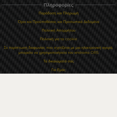
Πληροφορίες
Παράδοση και Πληρωμή
Όροι και Προϋποθέσεις και Προσωπικά Δεδομένα
Πολιτική Απορρήτου
Πολιτική για τα cookie
Σε περίπτωση διαφωνίας που σχετίζεται με μια ηλεκτρονική αγορά,
μπορείτε να χρησιμοποιήσετε τον ιστότοπο ORS
Τα δικαιώματά σας
Για Εμάς
Χάρτης τοποθεσίας
Επικοινωνία
Επαφές
Κατάστημα Flexzon Ltd
16, Kaloyanovsko shose Str -6000 Στάρα Ζαγόρα