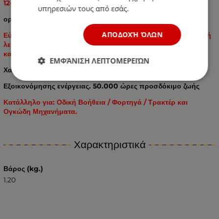
12-24V
υπηρεσιών τους από εσάς.
ορατότητα 360 μοιρών
ΑΠΟΔΟΧΉ ΌΛΩΝ
Εύκολος έλεγχος εκκίνησης και διακοπής καθώς και εναλλαγή
λειτουργίας, επιτρέποντάς του να χρησιμοποιείται μόνο όταν
και όπως χρειάζεται.
ΕΜΦΆΝΙΣΗ ΛΕΠΤΟΜΕΡΕΙΏΝ
Χαμηλή κατανάλωση.
Εξοικονόμησης ενέργειας. 50.000 ώρες προσδόκιμο ζωής
Κατάλληλο για: Οδική Βοήθεια / Φορτηγά / Τρακτέρ και
Ογκώδη Μηχανήματα.
Χαρακτηριστικά
Βάρος (kg.)
1.20