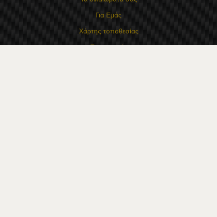
Για Εμάς
Χάρτης τοποθεσίας
Επικοινωνία
Επαφές
Κατάστημα Flexzon Ltd
16, Kaloyanovsko shose Str -6000 Στάρα Ζαγόρα
Τρόποι πληρωμής
Ακολουθήστε μας