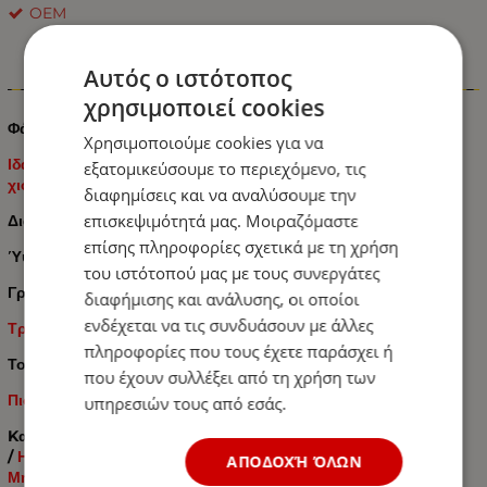
OEM
Αυτός ο ιστότοπος
Πληροφορίες
χρησιμοποιεί cookies
Φάρος LED Έκτακτης Ανάγκης - Προειδοποίησης
Πράσινος
Χρησιμοποιούμε cookies για να
Ιδανικό για Χρήση σε: Σκοτεινούς - Ομιχλώδεις -
εξατομικεύσουμε το περιεχόμενο, τις
χιονισμένους ή Βροχερούς Καιρούς
διαφημίσεις και να αναλύσουμε την
επισκεψιμότητά μας. Μοιραζόμαστε
Διάμετρος βάσης: 126 mm
επίσης πληροφορίες σχετικά με τη χρήση
Ύψος: 200 mm
του ιστότοπού μας με τους συνεργάτες
Γρήγορη σύνδεση
E-Mark
διαφήμισης και ανάλυσης, οι οποίοι
ενδέχεται να τις συνδυάσουν με άλλες
Τροφοδοσία ρεύματος - 12V / 24V
πληροφορίες που τους έχετε παράσχει ή
Τοποθέτηση:
Γρήγορη Σύνδεση
που έχουν συλλέξει από τη χρήση των
Πιστοποιητικά: IP56 (ECE R65) (E9 MARK)
υπηρεσιών τους από εσάς.
Kατάλληλο για όλα τα Αυτοκίνητα: Οδική Βοήθεια
/
Ημιφορτηγά
/ Φορτηγά /
Λεωφορεία
/ Τρακτέρ –
Γεωργικά
ΑΠΟΔΟΧΉ ΌΛΩΝ
Μηχανήματα
/ Σκάφη –
Αλιευτικά
κτλ.