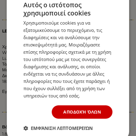
Αυτός ο ιστότοπος
χρησιμοποιεί cookies
Πληροφορίες
Χρησιμοποιούμε cookies για να
εξατομικεύσουμε το περιεχόμενο, τις
LED Προβολέας Μαύρος 30W
R
G
B
με Τηλεχειριστήριο IP65
διαφημίσεις και να αναλύσουμε την
επισκεψιμότητά μας. Μοιραζόμαστε
Χρώμα:
R
G
B
επίσης πληροφορίες σχετικά με τη χρήση
Watt: 30W
Lumen: 1800 LM
του ιστότοπού μας με τους συνεργάτες
Τάση: AC 95-265V
διαφήμισης και ανάλυσης, οι οποίοι
Μοίρες: 150°
ενδέχεται να τις συνδυάσουν με άλλες
Διαστάσεις:
πληροφορίες που τους έχετε παράσχει ή
185 x 220 x 50 mm
που έχουν συλλέξει από τη χρήση των
Εγγύηση: 2 χρόνια
υπηρεσιών τους από εσάς.
Χαρακτηριστικά
ΑΠΟΔΟΧΉ ΌΛΩΝ
Βάρος (kg.)
ΕΜΦΆΝΙΣΗ ΛΕΠΤΟΜΕΡΕΙΏΝ
1.80