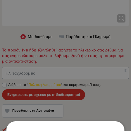
Μη διαθέσιμο
Παράδοση και Πληρωμή
Το προϊόν έχει ήδη εξαντληθεί, αφήστε το ηλεκτρικό σας ρεύμα. να
σας ενημερώσουμε μόλις το λάβουμε ξανά ή να σας προσφέρουμε
μια αντικατάσταση.
Ηλ. ταχυδρομείο
Διάβασα το "
Πολιτική Απορρήτου
" και συμφωνώ μαζί τους.
Ενημερώστε με σχετικά με τη διαθεσιμότητα!
Προσθήκη στα Αγαπημένα
optonica