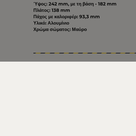
Ύψος: 242 mm, με τη βάση - 182 mm
Πλάτος: 138 mm
Πάχος με καλοριφέρ: 93,3 mm
Υλικό: Αλουμίνιο
Χρώμα σώματος: Μαύρο
Βάρος (kg.)