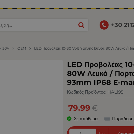
+30 21
 - 30V
OEM
LED Προβολέας 10-30 Volt Υψηλής Ισχύος 80W Λευκό /
LED Προβολέας 10-
80W Λευκό / Πορ
93mm IP68 E-ma
Κωδικός Προϊόντος:
HAL195
79.99
€
Σε απόθεμα
Παράδοση
Τεμ.
Αγοράσ