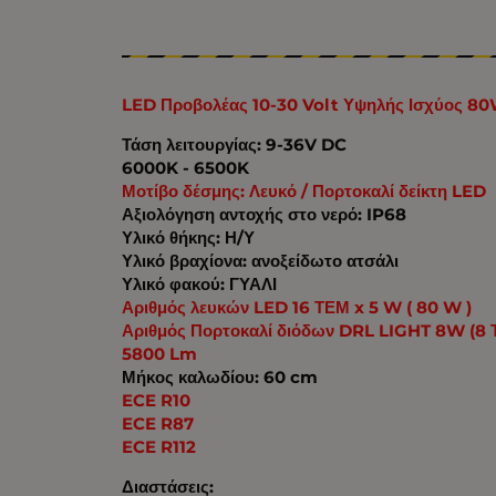
LED Προβολέας 10-30 Volt Υψηλής Ισχύος 8
Τάση λειτουργίας: 9-36V DC
6000K - 6500K
Μοτίβο δέσμης: Λευκό / Πορτοκαλί δείκτη LED
Αξιολόγηση αντοχής στο νερό: IP68
Υλικό θήκης: Η/Υ
Υλικό βραχίονα: ανοξείδωτο ατσάλι
Υλικό φακού: ΓΥΑΛΙ
Αριθμός λευκών LED 16 ΤΕΜ x 5 W ( 80 W )
Αριθμός Πορτοκαλί διόδων DRL LIGHT 8W (8 
5800 Lm
Μήκος καλωδίου: 60 cm
ECE R10
ECE R87
ECE R112
Διαστάσεις: