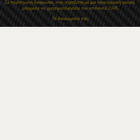
Σε περίπτωση διαφωνίας που σχετίζεται με μια ηλεκτρονική αγορά,
μπορείτε να χρησιμοποιήσετε τον ιστότοπο ORS
Τα δικαιώματά σας
Για Εμάς
Χάρτης τοποθεσίας
Επικοινωνία
Επαφές
Κατάστημα Flexzon Ltd
16, Kaloyanovsko shose Str -6000 Στάρα Ζαγόρα
Τρόποι πληρωμής
Ακολουθήστε μας