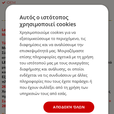
OEM
Αυτός ο ιστότοπος
Πληροφορίες
χρησιμοποιεί cookies
Led Μπάρα Οδικής Βοήθειας 54 LED Πορτοκαλί 12V / 24V Με
Χρησιμοποιούμε cookies για να
Μαγνήτη 75cm
εξατομικεύσουμε το περιεχόμενο, τις
Τάση εισόδου: 12V 24V
διαφημίσεις και να αναλύσουμε την
Μέγεθος: 75cm/9,4cm/11,93cm
επισκεψιμότητά μας. Μοιραζόμαστε
Σύνδεση με τον αναπτήρα Κουμπί ενεργοποίησης και
επίσης πληροφορίες σχετικά με τη χρήση
απενεργοποίησης και αλλαγής λειτουργίας
LED με οπτικό φακό για φωτεινότερα φώτα που φαίνονται από
του ιστότοπού μας με τους συνεργάτες
μεγαλύτερη απόσταση, βελτιώνοντας την οδηγική ασφάλεια
διαφήμισης και ανάλυσης, οι οποίοι
και την ορατότητα.
ενδέχεται να τις συνδυάσουν με άλλες
Εξαιρετικό για οδική βοήθεια, οχήματα κατασκευής
πληροφορίες που τους έχετε παράσχει ή
πλατφόρμας, εκχιονιστικά μηχανήματα κ.λπ.
26 λειτουργίες που αναβοσβήνουν
που έχουν συλλέξει από τη χρήση των
Χαμηλή κατανάλωση. Εξοικονόμησης ενέργειας. 50.000 ώρες
υπηρεσιών τους από εσάς.
προσδόκιμο ζωής
Συνοδεύεται από βάση με τέσσερις ισχυρούς μαγνήτες (4 x 7 =
28)
ΑΠΟΔΟΧΉ ΌΛΩΝ