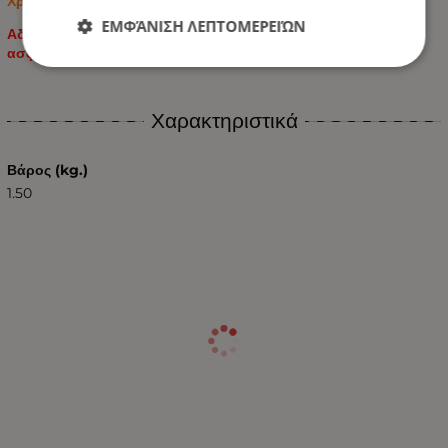
Χρώμα: Πορτοκαλί
ΕΜΦΆΝΙΣΗ ΛΕΠΤΟΜΕΡΕΙΏΝ
Αδιάβροχο και ανθεκτικό, μπορεί να χρησιμοποιηθεί με
ασφάλεια στην οροφή του αυτοκινήτου.
Χαρακτηριστικά
Βάρος (kg.)
1.50