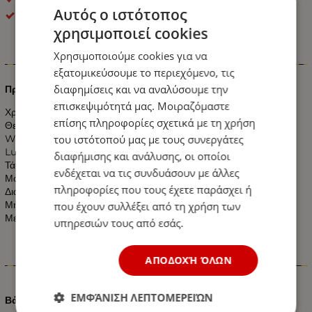
Αυτός ο ιστότοπος
OEM
χρησιμοποιεί cookies
Χρησιμοποιούμε cookies για να
Πληροφορίες
εξατομικεύσουμε το περιεχόμενο, τις
διαφημίσεις και να αναλύσουμε την
Προβολέας Μπάρα LED 240 Watt Υψηλής Ισχύος 10-30 Volt
επισκεψιμότητά μας. Μοιραζόμαστε
Χρώμα: Λευκό
επίσης πληροφορίες σχετικά με τη χρήση
Θερμοκρασία Χρώματος: 6000k Λευκό
του ιστότοπού μας με τους συνεργάτες
Watt: 240W
Lumen: 19.200-21.600 LM το Λευκό Χρώμα.
διαφήμισης και ανάλυσης, οι οποίοι
Τάση: 10-30V DC
ενδέχεται να τις συνδυάσουν με άλλες
Μοίρες: 30°
πληροφορίες που τους έχετε παράσχει ή
Διαστάσεις:
Μήκος: 1054mm - Πλάτος: 100mm - Ύψος: 80mm
που έχουν συλλέξει από τη χρήση των
Με Πιστοποιητικά CE & RoHS
υπηρεσιών τους από εσάς.
ΑΠΟΔΟΧΉ ΌΛΩΝ
Χαρακτηριστικά
ΕΜΦΆΝΙΣΗ ΛΕΠΤΟΜΕΡΕΙΏΝ
Βάρος (kg.)