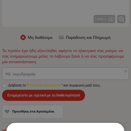
1 από 2
Μη διαθέσιμο
Παράδοση και Πληρωμή
Το προϊόν έχει ήδη εξαντληθεί, αφήστε το ηλεκτρικό σας ρεύμα. να
σας ενημερώσουμε μόλις το λάβουμε ξανά ή να σας προσφέρουμε
μια αντικατάσταση.
Ηλ. ταχυδρομείο
Διάβασα το "
Πολιτική Απορρήτου
" και συμφωνώ μαζί τους.
Ενημερώστε με σχετικά με τη διαθεσιμότητα!
Προσθήκη στα Αγαπημένα
Μπάρες LED 10-30v