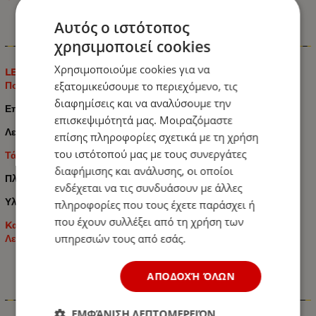
Αυτός ο ιστότοπος
χρησιμοποιεί cookies
Πληροφορίες
Χρησιμοποιούμε cookies για να
LED Όγκου SMD Κερατάκι 12V / 24V IP66 Πορτοκαλί /
εξατομικεύσουμε το περιεχόμενο, τις
Πορτοκαλί 7cm
διαφημίσεις και να αναλύσουμε την
Επιφανειακής Τοποθέτησης
επισκεψιμότητά μας. Μοιραζόμαστε
Λειτουργία σε 2 πλευρές: Eμπρός / Πίσω
επίσης πληροφορίες σχετικά με τη χρήση
του ιστότοπού μας με τους συνεργάτες
Τάση Λειτουργίας 12V / 24V
διαφήμισης και ανάλυσης, οι οποίοι
Πλευρική Τοποθέτηση
ενδέχεται να τις συνδυάσουν με άλλες
Υλικό Μη Διαβρωτικό
πληροφορίες που τους έχετε παράσχει ή
που έχουν συλλέξει από τη χρήση των
Kατάλληλο για όλα τα Αυτοκίνητα: Ημιφορτηγά / Φορτηγά /
υπηρεσιών τους από εσάς.
Λεωφορεία / Τρακτέρ – Γεωργικά Μηχανήματα κτλ.
ΑΠΟΔΟΧΉ ΌΛΩΝ
Χαρακτηριστικά
ΕΜΦΆΝΙΣΗ ΛΕΠΤΟΜΕΡΕΙΏΝ