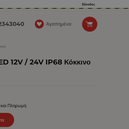
Είσοδος
12343040
Αγαπημένα
25mm
ED 12V / 24V IP68 Κόκκινο
 και Πληρωμή
τε