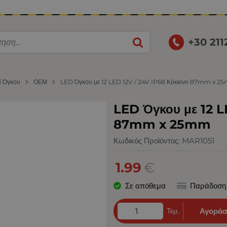
+30 21
ί Όγκου
ΟΕΜ
LED Όγκου με 12 LED 12V / 24V IP68 Κόκκινο 87mm х 
LED Όγκου με 12 L
87mm х 25mm
Κωδικός Προϊόντος:
MAR1051
1.99
€
Σε απόθεμα
Παράδοση
Τεμ.
Αγοράσ