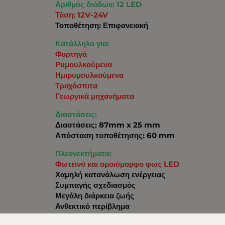
Αριθμός διόδων: 12 LED
Τάση: 12V-24V
Τοποθέτηση: Επιφανειακή
Κατάλληλο για:
Φορτηγά
Ρυμουλκούμενα
Ημιρυμουλκούμενα
Τροχόσπιτα
Γεωργικά μηχανήματα
Διαστάσεις:
Διαστάσεις: 87mm x 25 mm
Απόσταση τοποθέτησης: 60 mm
Πλεονεκτήματα:
Φωτεινό και ομοιόμορφο φως LED
Χαμηλή κατανάλωση ενέργειας
Συμπαγής σχεδιασμός
Μεγάλη διάρκεια ζωής
Ανθεκτικό περίβλημα
Εύκολη εγκατάσταση