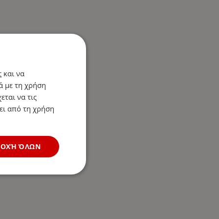
 και να
ά με τη χρήση
εται να τις
ει από τη χρήση
ΔΟΧΉ ΌΛΩΝ