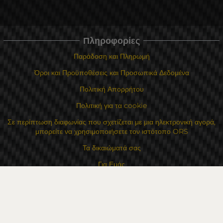
Πληροφορίες
Παράδοση και Πληρωμή
Όροι και Προϋποθέσεις και Προσωπικά Δεδομένα
Πολιτική Απορρήτου
Πολιτική για τα cookie
Σε περίπτωση διαφωνίας που σχετίζεται με μια ηλεκτρονική αγορά,
μπορείτε να χρησιμοποιήσετε τον ιστότοπο ORS
Τα δικαιώματά σας
Για Εμάς
Χάρτης τοποθεσίας
Επικοινωνία