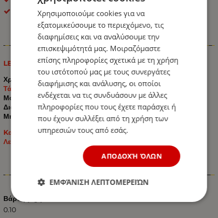
ΟΕΜ
Χρησιμοποιούμε cookies για να
εξατομικεύσουμε το περιεχόμενο, τις
διαφημίσεις και να αναλύσουμε την
Πληροφορίες
επισκεψιμότητά μας. Μοιραζόμαστε
επίσης πληροφορίες σχετικά με τη χρήση
LED Όγκου 12V / 24V IP66 Πορτοκαλί
του ιστότοπού μας με τους συνεργάτες
Χρώμα: Πορτοκαλί
διαφήμισης και ανάλυσης, οι οποίοι
Τάση: 12V / 24V
ενδέχεται να τις συνδυάσουν με άλλες
Μοίρες: 180°
πληροφορίες που τους έχετε παράσχει ή
Διαστάσεις:
Μήκος: 155mm x 35mm x 20mm
που έχουν συλλέξει από τη χρήση των
υπηρεσιών τους από εσάς.
Kατάλληλο για όλα τα Αυτοκίνητα: Ημιφορτηγά / Φορτηγά /
Λεωφορεία / Τρακτέρ – Γεωργικά Μηχανήματα κτλ.
ΑΠΟΔΟΧΉ ΌΛΩΝ
Χαρακτηριστικά
ΕΜΦΆΝΙΣΗ ΛΕΠΤΟΜΕΡΕΙΏΝ
Βάρος (kg.)
0.10