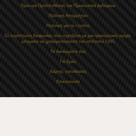
Όροι και Προϋποθέσεις και Προσωπικά Δεδομένα
Πολιτική Απορρήτου
Πολιτική για τα cookie
Σε περίπτωση διαφωνίας που σχετίζεται με μια ηλεκτρονική αγορά,
μπορείτε να χρησιμοποιήσετε τον ιστότοπο ORS
Τα δικαιώματά σας
Για Εμάς
Χάρτης τοποθεσίας
Επικοινωνία
Επαφές
Κατάστημα Flexzon Ltd
16, Kaloyanovsko shose Str -6000 Στάρα Ζαγόρα
Τρόποι πληρωμής