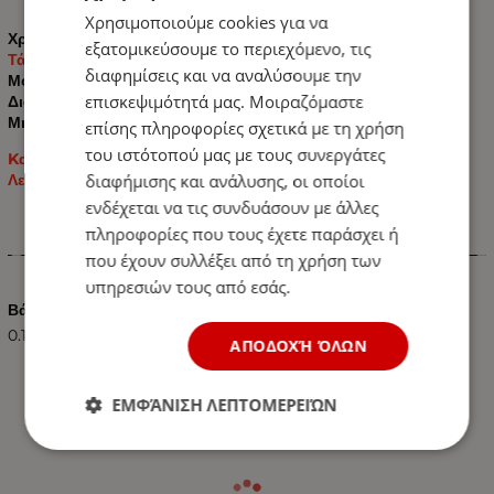
Χρησιμοποιούμε cookies για να
Χρώμα: Πορτοκαλί
εξατομικεύσουμε το περιεχόμενο, τις
Τάση: 12V / 24V
διαφημίσεις και να αναλύσουμε την
Μοίρες: 180°
επισκεψιμότητά μας. Μοιραζόμαστε
Διαστάσεις:
Μήκος: 96mm - Πλάτος: 20mm
επίσης πληροφορίες σχετικά με τη χρήση
του ιστότοπού μας με τους συνεργάτες
Kατάλληλο για όλα τα Αυτοκίνητα: Ημιφορτηγά / Φορτηγά /
διαφήμισης και ανάλυσης, οι οποίοι
Λεωφορεία / Τρακτέρ – Γεωργικά Μηχανήματα κτλ.
ενδέχεται να τις συνδυάσουν με άλλες
πληροφορίες που τους έχετε παράσχει ή
Χαρακτηριστικά
που έχουν συλλέξει από τη χρήση των
υπηρεσιών τους από εσάς.
Βάρος (kg.)
0.10
ΑΠΟΔΟΧΉ ΌΛΩΝ
ΕΜΦΆΝΙΣΗ ΛΕΠΤΟΜΕΡΕΙΏΝ