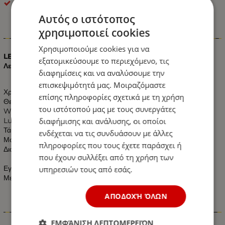
optonica
Αυτός ο ιστότοπος
χρησιμοποιεί cookies
Πληροφορίες
Χρησιμοποιούμε cookies για να
LED Modules 3 SMD 2835 Για Επιγραφές Aδιάβροχο Ψυχρό
εξατομικεύσουμε το περιεχόμενο, τις
Λευκό
διαφημίσεις και να αναλύσουμε την
επισκεψιμότητά μας. Μοιραζόμαστε
Χρώμα: Ψυχρό Λευκό
επίσης πληροφορίες σχετικά με τη χρήση
Θερμοκρασία Χρώματος: 6000k Ψυχρό Λευκό
του ιστότοπού μας με τους συνεργάτες
Watt:
1.5W
διαφήμισης και ανάλυσης, οι οποίοι
Lumen: 120 LM το Λευκό Χρώμα.
Τάση: 12v DC
ενδέχεται να τις συνδυάσουν με άλλες
Μοίρες: 160°
πληροφορίες που τους έχετε παράσχει ή
Διαστάσεις: 75 x 15 mm
που έχουν συλλέξει από τη χρήση των
Εγγύηση 2 Χρόνια
υπηρεσιών τους από εσάς.
Με Πιστοποιητικά CE & RoHS & TUV
ΑΠΟΔΟΧΉ ΌΛΩΝ
Χαρακτηριστικά
ΕΜΦΆΝΙΣΗ ΛΕΠΤΟΜΕΡΕΙΏΝ