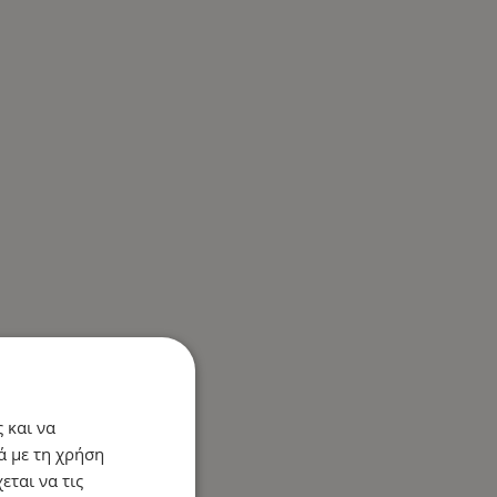
 και να
ά με τη χρήση
εται να τις