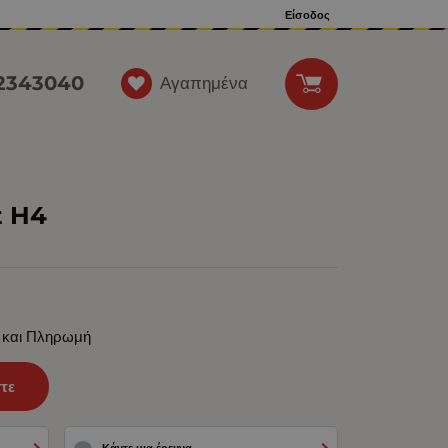
Είσοδος
12343040
Αγαπημένα
t H4
 και Πληρωμή
τε