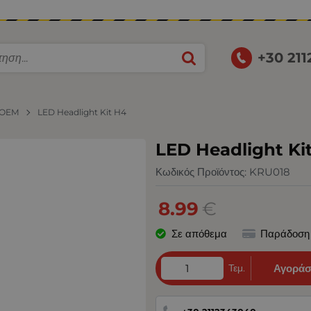
+30 21
OEM
LED Headlight Kit H4
LED Headlight Ki
Κωδικός Προϊόντος:
KRU018
8.99
€
Σε απόθεμα
Παράδοση
Τεμ.
Αγοράσ