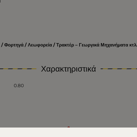
ϊ
 / Φορτηγά / Λεωφορεία / Τρακτέρ – Γεωργικά Μηχανήματα κτλ
Χαρακτηριστικά
0.80