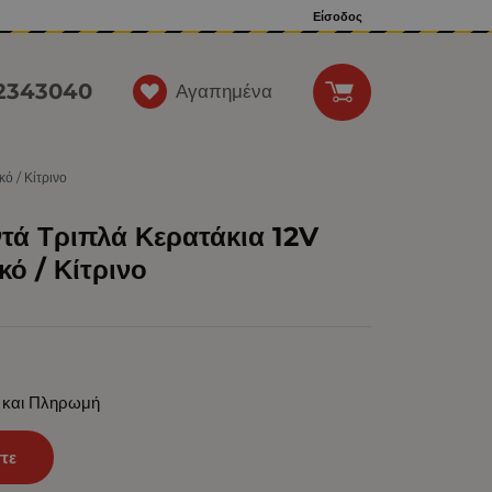
Είσοδος
12343040
Αγαπημένα
ό / Κίτρινο
τά Τριπλά Κερατάκια 12V
κό / Κίτρινο
 και Πληρωμή
τε