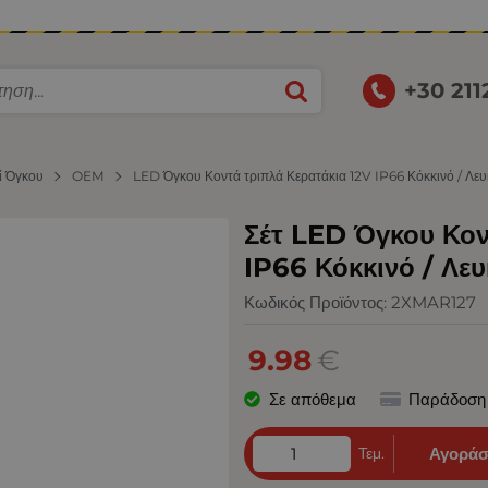
+30 21
ί Όγκου
OEM
LED Όγκου Κοντά τριπλά Κερατάκια 12V IP66 Κόκκινό / Λευκ
Σέτ LED Όγκου Κον
IP66 Κόκκινό / Λευ
Κωδικός Προϊόντος:
2XMAR127
9.98
€
Σε απόθεμα
Παράδοση
Τεμ.
Αγοράσ