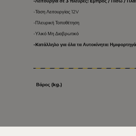
-Λειτουργία σε 3 πλευρές: Eμπρός / Πίσω / Πλά
-Τάση Λειτουργίας 12V
-Πλευρική Τοποθέτηση
-Υλικό Μη Διαβρωτικό
-Kατάλληλο για όλα τα Αυτοκίνητα: Ημιφορτηγά
Βάρος (kg.)