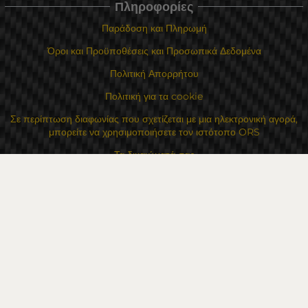
Πληροφορίες
Παράδοση και Πληρωμή
Όροι και Προϋποθέσεις και Προσωπικά Δεδομένα
Πολιτική Απορρήτου
Πολιτική για τα cookie
Σε περίπτωση διαφωνίας που σχετίζεται με μια ηλεκτρονική αγορά,
μπορείτε να χρησιμοποιήσετε τον ιστότοπο ORS
Τα δικαιώματά σας
Για Εμάς
Χάρτης τοποθεσίας
Επικοινωνία
Επαφές
Κατάστημα Flexzon Ltd
16, Kaloyanovsko shose Str -6000 Στάρα Ζαγόρα