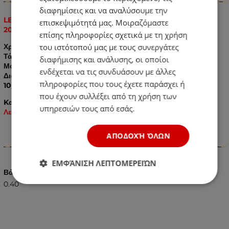
Πληροφορίες
διαφημίσεις και να αναλύσουμε την
LED Όγκου με 6 LED 12V/24V IP66 Πορτοκαλί 100mm х
επισκεψιμότητά μας. Μοιραζόμαστε
20mm x 10mm
επίσης πληροφορίες σχετικά με τη χρήση
του ιστότοπού μας με τους συνεργάτες
Χρώμα: Πορτοκαλί
Τάση:
12V / 24V
διαφήμισης και ανάλυσης, οι οποίοι
Μοίρες: 180°
ενδέχεται να τις συνδυάσουν με άλλες
Διαστάσεις:
πληροφορίες που τους έχετε παράσχει ή
100mm х 20mm x 10mm
που έχουν συλλέξει από τη χρήση των
Kατάλληλο για όλα τα Αυτοκίνητα:
Ημιφορτηγά / Φορτηγά /
υπηρεσιών τους από εσάς.
Λεωφορεία / Τρακτέρ – Γεωργικά Μηχανήματα κτλ.
ΑΠΟΔΟΧΉ ΌΛΩΝ
Χαρακτηριστικά
ΕΜΦΆΝΙΣΗ ΛΕΠΤΟΜΕΡΕΙΏΝ
Βάρος (kg.)
0.40