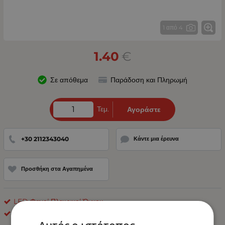
1 από 4
1.40
€
Σε απόθεμα
Παράδοση και Πληρωμή
Τεμ.
Αγοράστε
+30 2112343040
Κάντε μια έρευνα
Προσθήκη στα Αγαπημένα
LED Φανοί Πλευρικοί Όγκου
OEM