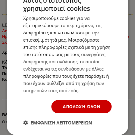
Αυτός ο ιστότοπος
χρησιμοποιεί cookies
Πληροφορίες
Χρησιμοποιούμε cookies για να
εξατομικεύσουμε το περιεχόμενο, τις
LED Όγκου Е-Mark 12V IP68 κατάλληλο για:
Φορτηγά /
Λεωφορεία / Τροχόσπιτα / Ρυμουλκούμενα και
διαφημίσεις και να αναλύσουμε την
Ημιρυμουλκούμενα / Γεωργικά Μηχανήματα / Πλατφόρμες για
επισκεψιμότητά μας. Μοιραζόμαστε
Σκάφη και Μοτοσικλέτες κτλ.
επίσης πληροφορίες σχετικά με τη χρήση
Χρώμα:
Πορτοκαλί
του ιστότοπού μας με τους συνεργάτες
διαφήμισης και ανάλυσης, οι οποίοι
Κάθετη ή Οριζόντια Τοποθέτηση
Τάση:
12V
ενδέχεται να τις συνδυάσουν με άλλες
Πιστοποιητικό Е-Mark : E20
πληροφορίες που τους έχετε παράσχει ή
Κατηγορία προστασίας: IP66 / 68
που έχουν συλλέξει από τη χρήση των
υπηρεσιών τους από εσάς.
Χαρακτηριστικά
ΑΠΟΔΟΧΉ ΌΛΩΝ
Βάρος (kg.)
0.40
ΕΜΦΆΝΙΣΗ ΛΕΠΤΟΜΕΡΕΙΏΝ