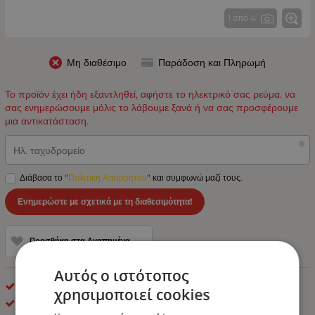
1 από 4
Μη διαθέσιμο
Παράδοση και Πληρωμή
Το προϊόν έχει ήδη εξαντληθεί, αφήστε το ηλεκτρικό σας ρεύμα. να
σας ενημερώσουμε μόλις το λάβουμε ξανά ή να σας προσφέρουμε
μια αντικατάσταση.
Ηλ. ταχυδρομείο
Διάβασα το "
Πολιτική Απορρήτου
" και συμφωνώ μαζί τους.
Ενημερώστε με σχετικά με τη διαθεσιμότητα!
Προσθήκη στα Αγαπημένα
Αυτός ο ιστότοπος
LED Φανοί Πλευρικοί Όγκου
χρησιμοποιεί cookies
OEM