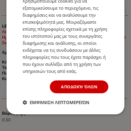
Χρησιμοποιούμε cookies για να
εξατομικεύσουμε το περιεχόμενο, τις
Πληροφορίες
διαφημίσεις και να αναλύσουμε την
επισκεψιμότητά μας. Μοιραζόμαστε
LED Όγκου Е-Mark 12V IP68 κατάλληλο για:
Φορτηγά /
επίσης πληροφορίες σχετικά με τη χρήση
Λεωφορεία / Τροχόσπιτα / Ρυμουλκούμενα και
του ιστότοπού μας με τους συνεργάτες
Ημιρυμουλκούμενα / Γεωργικά Μηχανήματα / Πλατφόρμες για
διαφήμισης και ανάλυσης, οι οποίοι
Σκάφη και Μοτοσικλέτες κτλ.
ενδέχεται να τις συνδυάσουν με άλλες
Χρώμα:
Κόκκινο
πληροφορίες που τους έχετε παράσχει ή
Κάθετη ή Οριζόντια Τοποθέτηση
που έχουν συλλέξει από τη χρήση των
Τάση:
12V
υπηρεσιών τους από εσάς.
Πιστοποιητικό Е-Mark : E20
Κατηγορία προστασίας: IP66 / 68
ΑΠΟΔΟΧΉ ΌΛΩΝ
Χαρακτηριστικά
ΕΜΦΆΝΙΣΗ ΛΕΠΤΟΜΕΡΕΙΏΝ
Βάρος (kg.)
0.30