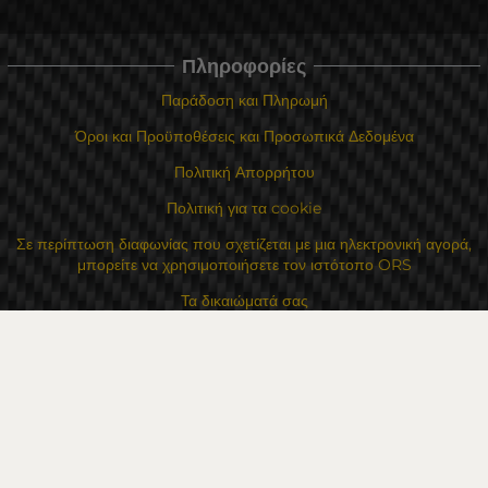
Πληροφορίες
Παράδοση και Πληρωμή
Όροι και Προϋποθέσεις και Προσωπικά Δεδομένα
Πολιτική Απορρήτου
Πολιτική για τα cookie
Σε περίπτωση διαφωνίας που σχετίζεται με μια ηλεκτρονική αγορά,
μπορείτε να χρησιμοποιήσετε τον ιστότοπο ORS
Τα δικαιώματά σας
Για Εμάς
Χάρτης τοποθεσίας
Επικοινωνία
Επαφές