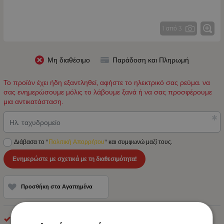
1 από 3
Μη διαθέσιμο
Παράδοση και Πληρωμή
Το προϊόν έχει ήδη εξαντληθεί, αφήστε το ηλεκτρικό σας ρεύμα. να
σας ενημερώσουμε μόλις το λάβουμε ξανά ή να σας προσφέρουμε
μια αντικατάσταση.
Ηλ. ταχυδρομείο
Διάβασα το "
Πολιτική Απορρήτου
" και συμφωνώ μαζί τους.
Ενημερώστε με σχετικά με τη διαθεσιμότητα!
Προσθήκη στα Αγαπημένα
LED Φανοί Πλευρικοί Όγκου