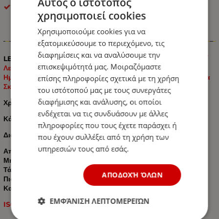
Αυτός ο ιστότοπος
HORPOL
χρησιμοποιεί cookies
Χρησιμοποιούμε cookies για να
Πληροφορίες
εξατομικεύσουμε το περιεχόμενο, τις
διαφημίσεις και να αναλύσουμε την
LED Όγκου
Е-Mark 12V / 24V IP68
κατάλληλο για:
Φορτηγά /
επισκεψιμότητά μας. Μοιραζόμαστε
Λεωφορεία / Τροχόσπιτα / Ρυμουλκούμενα και
Ημιρυμουλκούμενα / Γεωργικά Μηχανήματα / Πλατφόρμες για
επίσης πληροφορίες σχετικά με τη χρήση
Σκάφη και Μοτοσικλέτες κτλ.
του ιστότοπού μας με τους συνεργάτες
διαφήμισης και ανάλυσης, οι οποίοι
Χρώμα: Λευκό
ενδέχεται να τις συνδυάσουν με άλλες
Κάθετη ή Οριζόντια Τοποθέτηση
πληροφορίες που τους έχετε παράσχει ή
Διαστάσεις: 73mm x 33mm x 18mm
που έχουν συλλέξει από τη χρήση των
υπηρεσιών τους από εσάς.
Απόσταση μεταξύ οπών στερέωσης: 58 mm
Μήκος καλωδίου: 20 cm
Τάση:
12V / 24V
ΑΠΟΔΟΧΉ ΌΛΩΝ
Πιστοποιητικό Е-Mark : E20
Κατηγορία προστασίας: IP66 / 68
ΕΜΦΆΝΙΣΗ ΛΕΠΤΟΜΕΡΕΙΏΝ
ISO 9001:2008