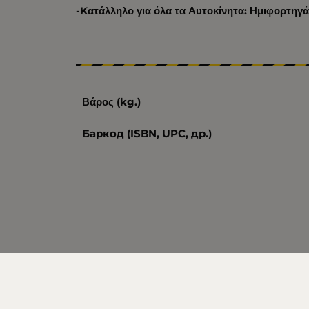
-Kατάλληλο για όλα τα Αυτοκίνητα: Ημιφορτηγά
Βάρος (kg.)
Баркод (ISBN, UPC, др.)