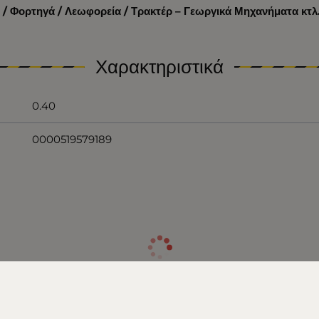
 / Φορτηγά / Λεωφορεία / Τρακτέρ – Γεωργικά Μηχανήματα κτλ
Χαρακτηριστικά
0.40
0000519579189