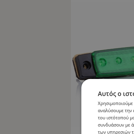
Αυτός ο ιστ
Χρησιμοποιούμε c
αναλύσουμε την 
του ιστότοπού μα
συνδυάσουν με ά
των υπηρεσιών τ