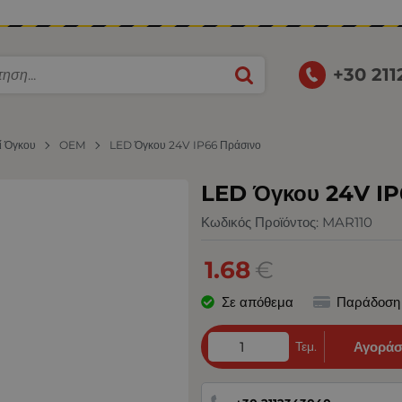
+30 21
ί Όγκου
OEM
LED Όγκου 24V IP66 Πράσινο
LED Όγκου 24V IP
Κωδικός Προϊόντος:
MAR110
1.68
€
Σε απόθεμα
Παράδοση
Τεμ.
Αγοράσ