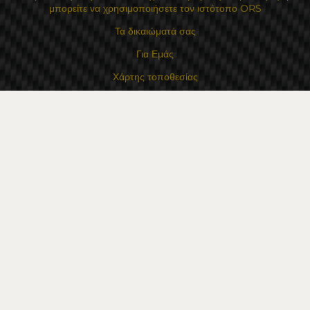
μπορείτε να χρησιμοποιήσετε τον ιστότοπο ORS
Τα δικαιώματά σας
Για Εμάς
Χάρτης τοποθεσίας
Επικοινωνία
Επαφές
Κατάστημα Flexzon Ltd
16, Kaloyanovsko shose Str -6000 Στάρα Ζαγόρα
Τρόποι πληρωμής
Ακολουθήστε μας