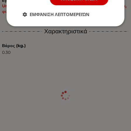
Εγκατάσταση:
Universal ταιριάζει 12V / 24V για ρυμουλκούμενα, τροχόσπιτα,
φορτηγά όπως Scania, Volvo, MAN, DAF, Merecdes κ.λπ.
ΕΜΦΆΝΙΣΗ ΛΕΠΤΟΜΕΡΕΙΏΝ
Χαρακτηριστικά
Βάρος (kg.)
0.30