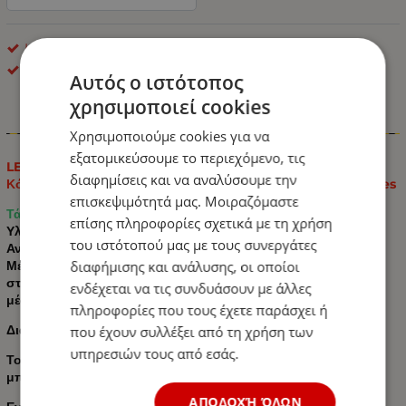
LED Φανοί Πλευρικοί Όγκου
ΟΕΜ
Αυτός ο ιστότοπος
χρησιμοποιεί cookies
Πληροφορίες
Χρησιμοποιούμε cookies για να
εξατομικεύσουμε το περιεχόμενο, τις
LED Φωτιστικό Σκουλαρίκι Πλευρικής Σήμανσης Λευκό /
διαφημίσεις και να αναλύσουμε την
Κόκκινο 12V / 24V για Scania / Volvo / MAN / DAF / Mercedes
επισκεψιμότητά μας. Μοιραζόμαστε
Τάση: 12V / 24V
επίσης πληροφορίες σχετικά με τη χρήση
Υλικό: πλαστικό
του ιστότοπού μας με τους συνεργάτες
Ανοιχτό χρώμα: Λευκό / Κόκκινο
διαφήμισης και ανάλυσης, οι οποίοι
Μέγεθος μπουλονιού στερέωσης: M10 Κοίλος κοχλίας
στερέωσης έτσι ώστε τα καλώδια να μπορούν να περνούν
ενδέχεται να τις συνδυάσουν με άλλες
μέσα
πληροφορίες που τους έχετε παράσχει ή
Διαστάσεις: 120mm X 106mm X 55mm
που έχουν συλλέξει από τη χρήση των
υπηρεσιών τους από εσάς.
Το μέγεθος της βάσης του ίδιου του σώματος χωρίς το
μπουλόνι είναι 120 mm
ΑΠΟΔΟΧΉ ΌΛΩΝ