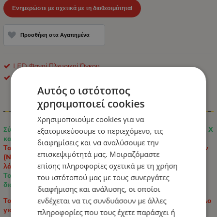
Ενημερώστε με σχετικά με τη διαθεσιμότητα!
Προσθήκη στα Αγαπημένα
LED Φανοί Πλευρικοί Όγκου
ΟΕΜ
Αυτός ο ιστότοπος
χρησιμοποιεί cookies
Πληροφορίες
Χρησιμοποιούμε cookies για να
Σύγχρονο φωτιστικό σήμανσης LED με διακριτικό σχεδιασμό X
εξατομικεύσουμε το περιεχόμενο, τις
και συνδυασμένο φωτισμό.
διαφημίσεις και να αναλύσουμε την
Τα στοιχεία σε σχήμα X διαθέτουν ένα εντυπωσιακό φως νέον
επισκεψιμότητά μας. Μοιραζόμαστε
(Neon Effect), το οποίο παρέχει ομοιόμορφη και κομψή
επίσης πληροφορίες σχετικά με τη χρήση
λάμψη.
Το κεντρικό μέρος λάμπει με το κλασικό φως LED από τις
του ιστότοπού μας με τους συνεργάτες
διόδους για καλύτερη ορατότητα.
διαφήμισης και ανάλυσης, οι οποίοι
ενδέχεται να τις συνδυάσουν με άλλες
Το φωτιστικό είναι εξοπλισμένο με 30 διόδους LED, κατάλληλο
για φορτηγά, ρυμουλκούμενα, βαν, τροχόσπιτα και άλλα
πληροφορίες που τους έχετε παράσχει ή