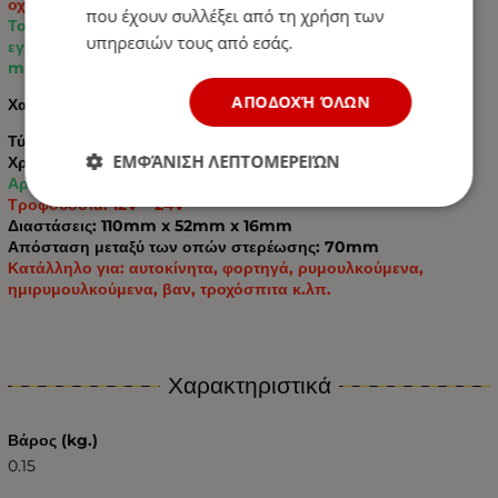
οχήματα με εγκατάσταση 12V–24V.
που έχουν συλλέξει από τη χρήση των
Το συμπαγές και ανθεκτικό περίβλημα επιτρέπει την εύκολη
υπηρεσιών τους από εσάς.
εγκατάσταση μέσω δύο οπών στερέωσης με απόσταση 70
mm.
ΑΠΟΔΟΧΉ ΌΛΩΝ
Χαρακτηριστικά:
Τύπος: Φωτιστικό σήμανσης LED
ΕΜΦΆΝΙΣΗ ΛΕΠΤΟΜΕΡΕΙΏΝ
Χρώμα: Κίτρινο / Κεχριμπαρένιο
Αριθμός διόδων: 30 LED
Τροφοδοσία: 12V – 24V
Διαστάσεις: 110mm x 52mm x 16mm
Απόσταση μεταξύ των οπών στερέωσης: 70mm
Κατάλληλο για: αυτοκίνητα, φορτηγά, ρυμουλκούμενα,
ημιρυμουλκούμενα, βαν, τροχόσπιτα κ.λπ.
Χαρακτηριστικά
Βάρος (kg.)
0.15