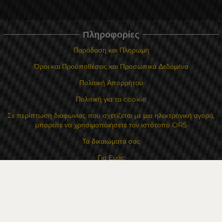
Πληροφορίες
Παράδοση και Πληρωμή
Όροι και Προϋποθέσεις και Προσωπικά Δεδομένα
Πολιτική Απορρήτου
Πολιτική για τα cookie
Σε περίπτωση διαφωνίας που σχετίζεται με μια ηλεκτρονική αγορά,
μπορείτε να χρησιμοποιήσετε τον ιστότοπο ORS
Τα δικαιώματά σας
Για Εμάς
Χάρτης τοποθεσίας
Επικοινωνία
Επαφές