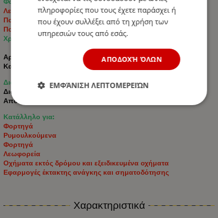
Φως:
πληροφορίες που τους έχετε παράσχει ή
Λευκό μετρητή
Πορτοκαλί/κίτρινο μετρητή
που έχουν συλλέξει από τη χρήση των
Πορτοκαλί σηματοδότηση φλας
υπηρεσιών τους από εσάς.
Χρώμα: Λευκό/Κίτρινο
Αριθμός διόδων: 24 LED
ΑΠΟΔΟΧΉ ΌΛΩΝ
Κατάλληλο για εξωτερική εγκατάσταση
Διαστάσεις:
ΕΜΦΆΝΙΣΗ ΛΕΠΤΟΜΕΡΕΙΏΝ
Διαστάσεις: 135mm x 60mm x 40mm
Απόσταση τοποθέτησης: 112 mm
Κατάλληλο για:
Φορτηγά
Ρυμουλκούμενα
Φορτηγά
Λεωφορεία
Οχήματα εκτός δρόμου και εξειδικευμένα οχήματα
Εφαρμογές έκτακτης ανάγκης και σηματοδότησης
Χαρακτηριστικά