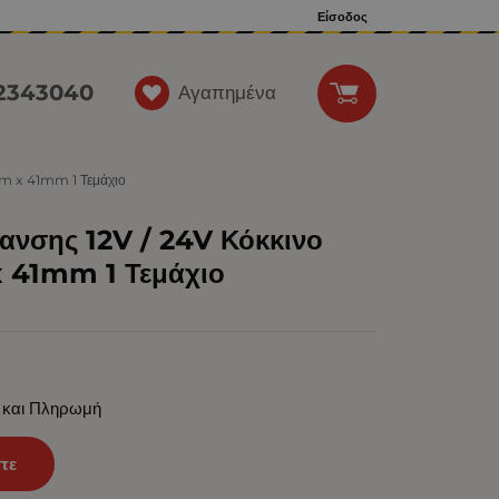
Είσοδος
12343040
Αγαπημένα
m x 41mm 1 Τεμάχιο
ανσης 12V / 24V Κόκκινο
41mm 1 Τεμάχιο
 και Πληρωμή
τε