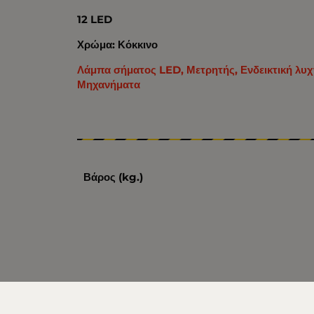
12 LED
Χρώμα: Κόκκινο
Λάμπα σήματος LED, Μετρητής, Ενδεικτική λυχν
Μηχανήματα
Βάρος (kg.)