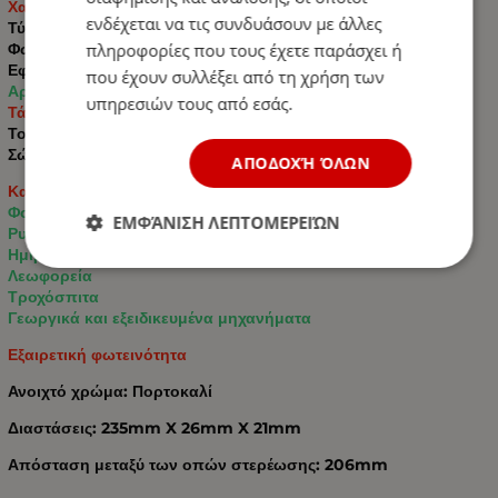
Χαρακτηριστικά:
ενδέχεται να τις συνδυάσουν με άλλες
Τύπος: LED
Φως: Κίτρινο / Πορτοκαλί
πληροφορίες που τους έχετε παράσχει ή
Εφέ: NEON
που έχουν συλλέξει από τη χρήση των
Αριθμός διόδων: 16 LED
υπηρεσιών τους από εσάς.
Τάση: 12V-24V
Τοποθέτηση: Επιφανειακή
Σώμα: Λεπτός σχεδιασμός
ΑΠΟΔΟΧΉ ΌΛΩΝ
Κατάλληλο για:
Φορτηγά
ΕΜΦΆΝΙΣΗ ΛΕΠΤΟΜΕΡΕΙΏΝ
Ρυμουλκούμενα
Ημιρυμουλκούμενα
Λεωφορεία
Τροχόσπιτα
Γεωργικά και εξειδικευμένα μηχανήματα
Εξαιρετική φωτεινότητα
Ανοιχτό χρώμα: Πορτοκαλί
Διαστάσεις: 235mm X 26mm X 21mm
Απόσταση μεταξύ των οπών στερέωσης: 206mm