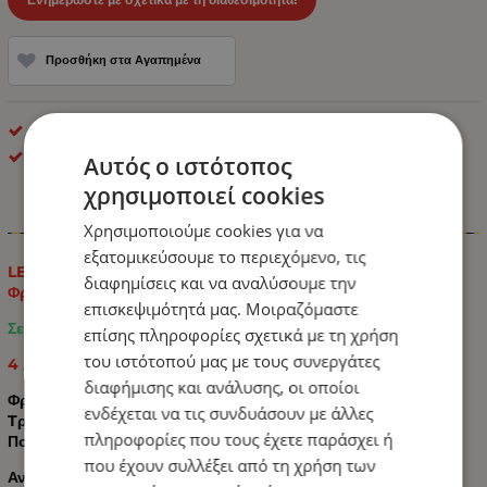
Προσθήκη στα Αγαπημένα
LED Οπίσθιοι Φανοί
ΟΕΜ
Αυτός ο ιστότοπος
χρησιμοποιεί cookies
Πληροφορίες
Χρησιμοποιούμε cookies για να
εξατομικεύσουμε το περιεχόμενο, τις
LED Е-Мark Φανός Οπίσθιος ΝΕΟΝ 12V / 24V 4 Λειτουργίες
διαφημίσεις και να αναλύσουμε την
Φρένων - Tρεχούμενο φλας - Πορείας με Καλώδιο Ø13cm
επισκεψιμότητά μας. Μοιραζόμαστε
Σετ φώτων LED αριστεράς και δεξιάς 2 Τεμάχια
επίσης πληροφορίες σχετικά με τη χρήση
του ιστότοπού μας με τους συνεργάτες
4 λειτουργίες:
διαφήμισης και ανάλυσης, οι οποίοι
Φρένων
ενδέχεται να τις συνδυάσουν με άλλες
Tρεχούμενο φλας
πληροφορίες που τους έχετε παράσχει ή
Πορείας
που έχουν συλλέξει από τη χρήση των
Αντανακλαστήρας