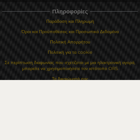
Πληροφορίες
Παράδοση και Πληρωμή
Όροι και Προϋποθέσεις και Προσωπικά Δεδομένα
Πολιτική Απορρήτου
Πολιτική για τα cookie
Σε περίπτωση διαφωνίας που σχετίζεται με μια ηλεκτρονική αγορά,
μπορείτε να χρησιμοποιήσετε τον ιστότοπο ORS
Τα δικαιώματά σας
Για Εμάς
Χάρτης τοποθεσίας
Επικοινωνία
Επαφές
Κατάστημα Flexzon Ltd