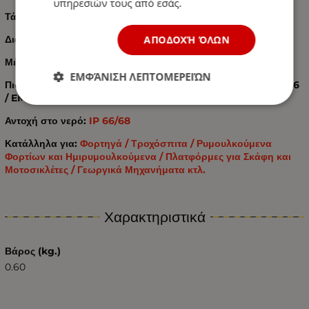
υπηρεσιών τους από εσάς.
Τάση:
12V / 24V
ΑΠΟΔΟΧΉ ΌΛΩΝ
Διαστάσεις: 130mm / 30mm
Μέγεθος του καλωδίου σύνδεσης: 2000mm
ΕΜΦΆΝΙΣΗ ΛΕΠΤΟΜΕΡΕΙΏΝ
Πιστοποιητικό σήματος E: E9 3R02 / 17 23099 00 / ECE R7 R6
/ EMC R10 / ROHS
Αντοχή στο νερό:
IP 66/68
Κατάλληλα για:
Φορτηγά / Τροχόσπιτα / Ρυμουλκούμενα
Φορτίων και Ημιρυμουλκούμενα / Πλατφόρμες για Σκάφη και
Μοτοσικλέτες / Γεωργικά Μηχανήματα κτλ.
Χαρακτηριστικά
Βάρος (kg.)
0.60