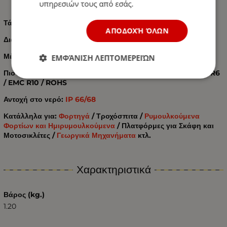
υπηρεσιών τους από εσάς.
Τάση:
12V / 24V
ΑΠΟΔΟΧΉ ΌΛΩΝ
Διαστάσεις: 130mm / 30mm
Μέγεθος του καλωδίου σύνδεσης: 2000mm
ΕΜΦΆΝΙΣΗ ΛΕΠΤΟΜΕΡΕΙΏΝ
Πιστοποιητικό σήματος E: E9 3R02 / 17 23099 00 / ECE R7 R6
/ EMC R10 / ROHS
Αντοχή στο νερό:
IP 66/68
Κατάλληλα για:
Φορτηγά
/ Τροχόσπιτα /
Ρυμουλκούμενα
Φορτίων και Ημιρυμουλκούμενα
/ Πλατφόρμες για Σκάφη και
Μοτοσικλέτες /
Γεωργικά Μηχανήματα
κτλ.
Χαρακτηριστικά
Βάρος (kg.)
1.20