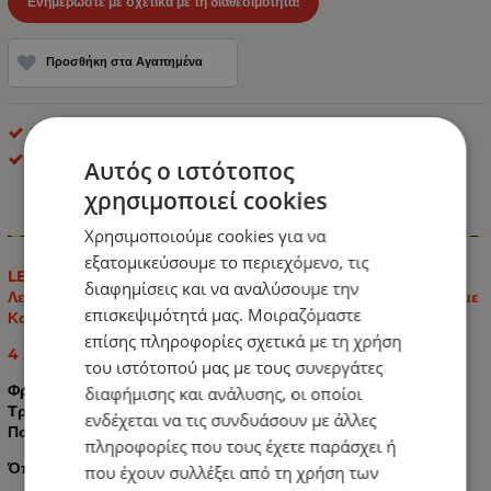
Ενημερώστε με σχετικά με τη διαθεσιμότητα!
Προσθήκη στα Αγαπημένα
LED Οπίσθιοι Φανοί
ΟΕΜ
Αυτός ο ιστότοπος
χρησιμοποιεί cookies
Πληροφορίες
Χρησιμοποιούμε cookies για να
εξατομικεύσουμε το περιεχόμενο, τις
LED Е-Мark Φανός Οπίσθιος Φιμέ Τζάμι ΝΕΟΝ 12V / 24V 4
διαφημίσεις και να αναλύσουμε την
Λειτουργίες Φρένων - Tρεχούμενο φλας - Πορείας - Όπισθεν με
επισκεψιμότητά μας. Μοιραζόμαστε
Καλώδιο Ø13cm - 2 Χρόνια Εγγύηση
επίσης πληροφορίες σχετικά με τη χρήση
4 λειτουργίες:
του ιστότοπού μας με τους συνεργάτες
Φρένων
διαφήμισης και ανάλυσης, οι οποίοι
Tρεχούμενο φλας
ενδέχεται να τις συνδυάσουν με άλλες
Πορείας
πληροφορίες που τους έχετε παράσχει ή
Όπισθεν
που έχουν συλλέξει από τη χρήση των