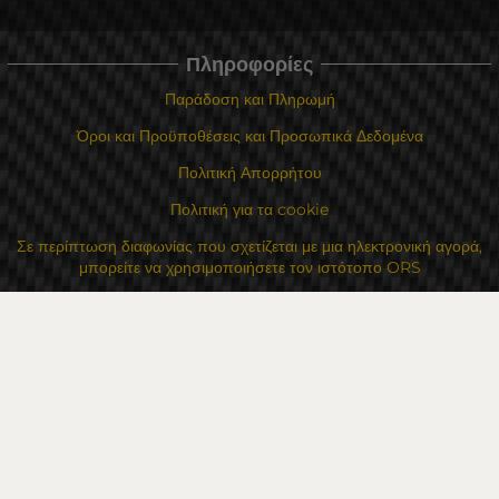
Πληροφορίες
Παράδοση και Πληρωμή
Όροι και Προϋποθέσεις και Προσωπικά Δεδομένα
Πολιτική Απορρήτου
Πολιτική για τα cookie
Σε περίπτωση διαφωνίας που σχετίζεται με μια ηλεκτρονική αγορά,
μπορείτε να χρησιμοποιήσετε τον ιστότοπο ORS
Τα δικαιώματά σας
Για Εμάς
Χάρτης τοποθεσίας
Επικοινωνία
Επαφές