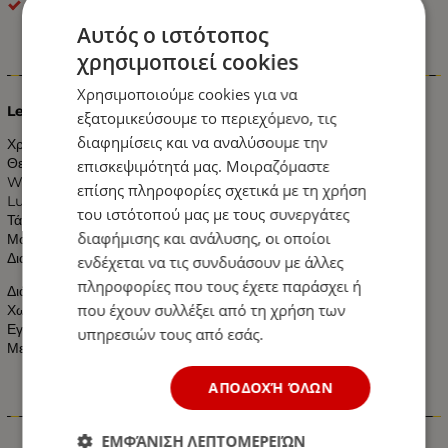
optonica
Αυτός ο ιστότοπος
χρησιμοποιεί cookies
Πληροφορίες
Χρησιμοποιούμε cookies για να
Led Cob Downlight 8 W Epistar Chip Λευκό Ημέρας
εξατομικεύσουμε το περιεχόμενο, τις
διαφημίσεις και να αναλύσουμε την
Χρώμα: Λευκό Ημέρας
Θερμοκρασία Χρώματος: 4500k
επισκεψιμότητά μας. Μοιραζόμαστε
Watt: 8W
επίσης πληροφορίες σχετικά με τη χρήση
Lumen: 560LM
του ιστότοπού μας με τους συνεργάτες
Τάση: 230V AC
διαφήμισης και ανάλυσης, οι οποίοι
Μοίρες:
60°
Διαστάσεις: Φ95 x 55mm Ύψος
ενδέχεται να τις συνδυάσουν με άλλες
πληροφορίες που τους έχετε παράσχει ή
Διάμετρος Κοπής: 85mm
που έχουν συλλέξει από τη χρήση των
Χωρίς UV και IR Ακτινοβολία
Εγγύηση 2 Χρόνια
υπηρεσιών τους από εσάς.
Με Πιστοποιητικά CE & RoHS
ΑΠΟΔΟΧΉ ΌΛΩΝ
Χαρακτηριστικά
ΕΜΦΆΝΙΣΗ ΛΕΠΤΟΜΕΡΕΙΏΝ