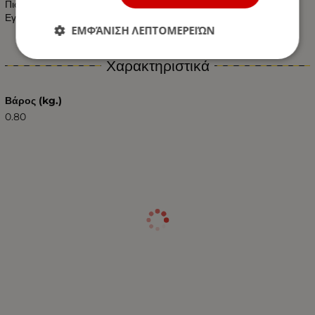
Πιστοποιητικά: CE & RoHS
Εγγύηση :2 Χρόνια
ΕΜΦΆΝΙΣΗ ΛΕΠΤΟΜΕΡΕΙΏΝ
Χαρακτηριστικά
Βάρος (kg.)
0.80