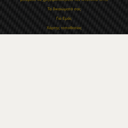
Τα δικαιώματά σας
Για Εμάς
Χάρτης τοποθεσίας
Επικοινωνία
Επαφές
Κατάστημα Flexzon Ltd
16, Kaloyanovsko shose Str -6000 Στάρα Ζαγόρα
Τρόποι πληρωμής
Ακολουθήστε μας