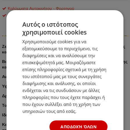
Καλύμματα Αυτοκινήτου - Φορτηγού
OEM
Αυτός ο ιστότοπος
χρησιμοποιεί cookies
Πληροφορίες
Χρησιμοποιούμε cookies για να
Ζεύγος πλατοκαθίσματα ορθοπεδικά Universal για τα εμπρός
εξατομικεύσουμε το περιεχόμενο, τις
καθίσματα (οδηγού-συνοδηγού).
διαφημίσεις και να αναλύσουμε την
Βοηθά στην ανακούφιση του πόνου στην πλάτη, της κούρασης
επισκεψιμότητά μας. Μοιραζόμαστε
και του άγχους του οδηγού!
επίσης πληροφορίες σχετικά με τη χρήση
του ιστότοπού μας με τους συνεργάτες
Ανατομικά σχεδιασμένο για να στηρίζει την πλάτη σας.
διαφήμισης και ανάλυσης, οι οποίοι
Υψηλή ποιότητα και αντοχή στο χρόνο.
ενδέχεται να τις συνδυάσουν με άλλες
Δροσερό το καλοκαίρι και ζεστό το χειμώνα.
πληροφορίες που τους έχετε παράσχει ή
που έχουν συλλέξει από τη χρήση των
Τοποθετούνται σε όλους τους τύπους καθισμάτων.
υπηρεσιών τους από εσάς.
Ιδανικό για μακρινά ταξίδια.
Κατάλληλα ακόμα για καθίσματα εξοπλισμένα με πλευρικούς
ΑΠΟΔΟΧΉ ΌΛΩΝ
αερόσακους.