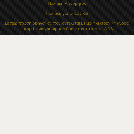
Πολιτική Απορρήτου
Πολιτική για τα cookie
Σε περίπτωση διαφωνίας που σχετίζεται με μια ηλεκτρονική αγορά,
μπορείτε να χρησιμοποιήσετε τον ιστότοπο ORS
Τα δικαιώματά σας
Για Εμάς
Χάρτης τοποθεσίας
Επικοινωνία
Επαφές
Κατάστημα Flexzon Ltd
16, Kaloyanovsko shose Str -6000 Στάρα Ζαγόρα
Τρόποι πληρωμής