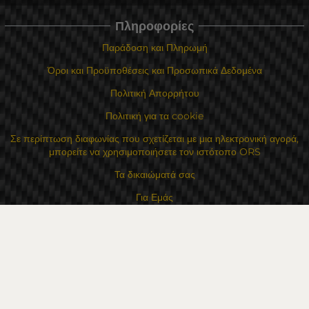
Πληροφορίες
Παράδοση και Πληρωμή
Όροι και Προϋποθέσεις και Προσωπικά Δεδομένα
Πολιτική Απορρήτου
Πολιτική για τα cookie
Σε περίπτωση διαφωνίας που σχετίζεται με μια ηλεκτρονική αγορά,
μπορείτε να χρησιμοποιήσετε τον ιστότοπο ORS
Τα δικαιώματά σας
Για Εμάς
Χάρτης τοποθεσίας
Επικοινωνία
Επαφές
Κατάστημα Flexzon Ltd