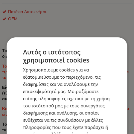
Πατάκια Αυτοκινήτου
ΟΕΜ
Πληροφορίες
Αυτός ο ιστότοπος
Το ελαστικό χαλάκι πορτμπαγκάζ είναι ατομικό για
διαφορετικά μοντέλα αυτοκινήτων.
χρησιμοποιεί cookies
Το χαλάκι πορτμπαγκάζ δεν αναδύει δυσάρεστη οσμή και
Χρησιμοποιούμε cookies για να
προσφέρει μια κομψή και κομψή εμφάνιση που συμπληρώνει
εξατομικεύσουμε το περιεχόμενο, τις
το εσωτερικό του αυτοκινήτου σας.
διαφημίσεις και να αναλύσουμε την
Είναι εξαιρετικά ανθεκτικό και έχει αρκετά υψηλό κατώφλι
επισκεψιμότητά μας. Μοιραζόμαστε
(τύπου λεκάνης), αποτρέποντας τη διαρροή υγρών και τη
επίσης πληροφορίες σχετικά με τη χρήση
σκόνη στο χαλί στο πορτμπαγκάζ του αυτοκινήτου σας.
του ιστότοπού μας με τους συνεργάτες
Κατασκευασμένο από υψηλής ποιότητας καουτσούκ TPE που
διαφήμισης και ανάλυσης, οι οποίοι
είναι ανθεκτικό στη θερμότητα και τα υγρά.
ενδέχεται να τις συνδυάσουν με άλλες
Το λαστιχένιο χαλάκι τοποθετείται και αφαιρείται εύκολα και
πληροφορίες που τους έχετε παράσχει ή
ταιριάζει ακριβώς στις διαστάσεις του πορτμπαγκάζ του