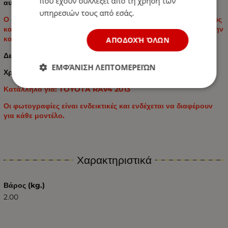
που έχουν συλλέξει από τη χρήση των
αυτοκινήτου σας.
υπηρεσιών τους από εσάς.
Ο μοναδικός σχεδιασμός αποτρέπει την ολίσθηση των πάτους
και παρέχει στους χρήστες λειτουργικότητα και άνεση κατά την
καθημερινή χρήση.
ΑΠΟΔΟΧΉ ΌΛΩΝ
Δεν περιέχουν PVC και τοξικά στοιχεία.
ΕΜΦΆΝΙΣΗ ΛΕΠΤΟΜΕΡΕΙΏΝ
Χρώμα ελαστικού: Μαύρο
Κατάλληλο για: TOYOTA RAV4 2013
Οι φωτογραφίες είναι ενδεικτικές και ενδέχεται να διαφέρουν
για κάθε μοντέλο.
Χαρακτηριστικά
Βάρος (kg.)
2.00