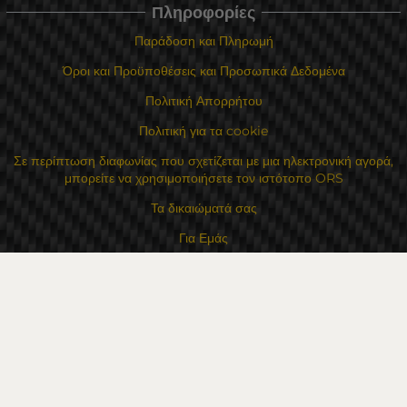
Πληροφορίες
Παράδοση και Πληρωμή
Όροι και Προϋποθέσεις και Προσωπικά Δεδομένα
Πολιτική Απορρήτου
Πολιτική για τα cookie
Σε περίπτωση διαφωνίας που σχετίζεται με μια ηλεκτρονική αγορά,
μπορείτε να χρησιμοποιήσετε τον ιστότοπο ORS
Τα δικαιώματά σας
Για Εμάς
Χάρτης τοποθεσίας
Επικοινωνία
Επαφές
Κατάστημα Flexzon Ltd
16, Kaloyanovsko shose Str -6000 Στάρα Ζαγόρα