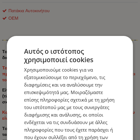
Πατάκια Αυτοκινήτου
ΟΕΜ
Πληροφορίες
Αυτός ο ιστότοπος
Το ελαστικό χαλάκι πορτμπαγκάζ είναι ατομικό για
διαφορετικά μοντέλα αυτοκινήτων.
χρησιμοποιεί cookies
Το χαλάκι πορτμπαγκάζ δεν αναδύει δυσάρεστη οσμή και
Χρησιμοποιούμε cookies για να
προσφέρει μια κομψή και κομψή εμφάνιση που συμπληρώνει
εξατομικεύσουμε το περιεχόμενο, τις
το εσωτερικό του αυτοκινήτου σας.
διαφημίσεις και να αναλύσουμε την
Είναι εξαιρετικά ανθεκτικό και έχει αρκετά υψηλό κατώφλι
επισκεψιμότητά μας. Μοιραζόμαστε
(τύπου λεκάνης), αποτρέποντας τη διαρροή υγρών και τη
επίσης πληροφορίες σχετικά με τη χρήση
σκόνη στο χαλί στο πορτμπαγκάζ του αυτοκινήτου σας.
του ιστότοπού μας με τους συνεργάτες
Κατασκευασμένο από υψηλής ποιότητας καουτσούκ TPE που
διαφήμισης και ανάλυσης, οι οποίοι
είναι ανθεκτικό στη θερμότητα και τα υγρά.
ενδέχεται να τις συνδυάσουν με άλλες
Το λαστιχένιο χαλάκι τοποθετείται και αφαιρείται εύκολα και
πληροφορίες που τους έχετε παράσχει ή
ταιριάζει ακριβώς στις διαστάσεις του πορτμπαγκάζ του
που έχουν συλλέξει από τη χρήση των