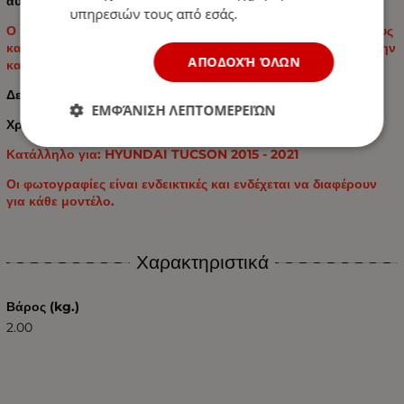
αυτοκινήτου σας.
υπηρεσιών τους από εσάς.
Ο μοναδικός σχεδιασμός αποτρέπει την ολίσθηση των πάτους
και παρέχει στους χρήστες λειτουργικότητα και άνεση κατά την
ΑΠΟΔΟΧΉ ΌΛΩΝ
καθημερινή χρήση.
Δεν περιέχουν PVC και τοξικά στοιχεία.
ΕΜΦΆΝΙΣΗ ΛΕΠΤΟΜΕΡΕΙΏΝ
Χρώμα ελαστικού: Μαύρο
Κατάλληλο για: HYUNDAI TUCSON 2015 - 2021
Οι φωτογραφίες είναι ενδεικτικές και ενδέχεται να διαφέρουν
για κάθε μοντέλο.
Χαρακτηριστικά
Βάρος (kg.)
2.00