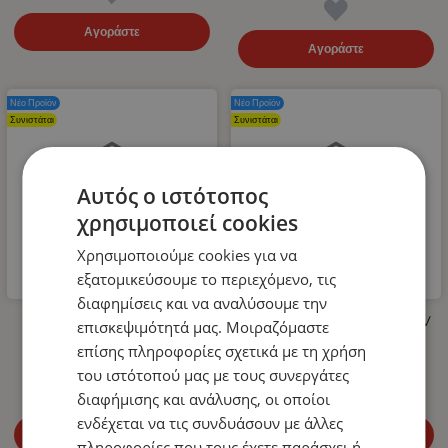
Αγοράστε
Αγοράστε
Νέο Προϊόν
Νέο Προϊόν
Συνιστάται
Συνιστάται
Αυτός ο ιστότοπος
χρησιμοποιεί cookies
Χρησιμοποιούμε cookies για να
εξατομικεύσουμε το περιεχόμενο, τις
διαφημίσεις και να αναλύσουμε την
Λάστιχο Υψηλής Πίεσης για
LED Όγκου Τριπλό 12V / 24V
επισκεψιμότητά μας. Μοιραζόμαστε
Πλυστικό 400bar 10m
Πορτοκαλί 110mm x 30mm
επίσης πληροφορίες σχετικά με τη χρήση
14.99
€
4.99
€
του ιστότοπού μας με τους συνεργάτες
διαφήμισης και ανάλυσης, οι οποίοι
ενδέχεται να τις συνδυάσουν με άλλες
Αγοράστε
Αγοράστε
πληροφορίες που τους έχετε παράσχει ή