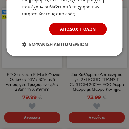
που έχουν συλλέξει από τη χρήση των
Νέο Προϊόν
Νέο Προϊόν
υπηρεσιών τους από εσάς.
Συνιστάται
ΑΠΟΔΟΧΉ ΌΛΩΝ
ΕΜΦΆΝΙΣΗ ΛΕΠΤΟΜΕΡΕΙΏΝ
LED Σετ Neon Е-Мark Φανός
Σετ Καλύμματα Αυτοκινήτου
Οπίσθιος 10V / 30V με 5
για 2+1 FORD TRANSIT
Λειτουργίες Tρεχούμενο φλας
CUSTOM 2009+ ECO Δέρμα
285mm X 99mm
Μαύρο με Μαύρο Κέντημα
79.99
€
73.99
€
Αγοράστε
Αγοράστε