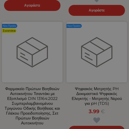
Αγοράστε
Αγοράστε
Νέο Προϊόν
Νέο Προϊόν
Συνιστάται
Φαρμακείο Πρώτων Βοηθειών
Ψηφιακός Μετρητής PH
Αυτοκινήτου Τσαντάκι με
Δοκιμαστικό Ψηφιακός
Εξοπλισμό DIN 13164:2022
Ελεγκτής - Μετρητής Νερού
Συμπεριλαμβανομένου
για pH (TDS)
Τριγώνου Οδικής Βοήθειας και
3.99
€
Γιλέκου Προειδοποίησης, Σετ
Πρώτων Βοηθειών
Αυτοκινήτου