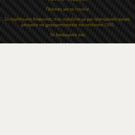
Πολιτική για τα cookie
Σε περίπτωση διαφωνίας που σχετίζεται με μια ηλεκτρονική αγορά,
μπορείτε να χρησιμοποιήσετε τον ιστότοπο ORS
Τα δικαιώματά σας
Για Εμάς
Χάρτης τοποθεσίας
Επικοινωνία
Επαφές
Κατάστημα Flexzon Ltd
16, Kaloyanovsko shose Str -6000 Στάρα Ζαγόρα
Τρόποι πληρωμής