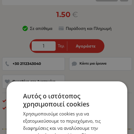
1.50
€
Σε απόθεμα
Παράδοση και Πληρωμή
Τεμ.
Αγοράστε
+30 2112343040
Κάντε μια έρευνα
Προσθήκη στα Αγαπημένα
Αυτός ο ιστότοπος
Λαμπτήρες LED BA15S (1156)
χρησιμοποιεί cookies
ΟΕΜ
Χρησιμοποιούμε cookies για να
εξατομικεύσουμε το περιεχόμενο, τις
διαφημίσεις και να αναλύσουμε την
Πληροφορίες