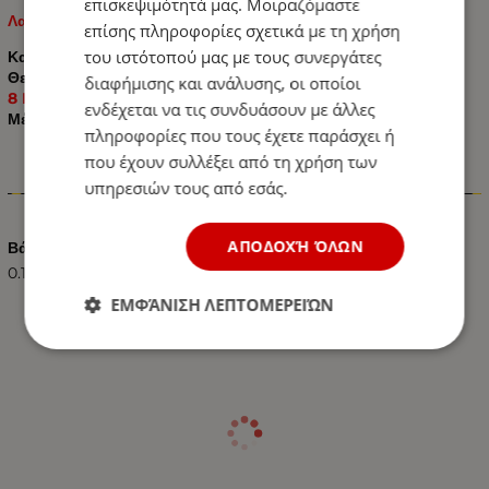
επισκεψιμότητά μας. Μοιραζόμαστε
Λαμπτήρας LED BAU15S (1156) 8 SMD 24V Λευκό
επίσης πληροφορίες σχετικά με τη χρήση
του ιστότοπού μας με τους συνεργάτες
Κανονική τάση: 24V
Θερμοκρασία λειτουργίας: -40°C έως 85°C
διαφήμισης και ανάλυσης, οι οποίοι
8 LED υψηλής φωτεινότητας SMD 3030.
ενδέχεται να τις συνδυάσουν με άλλες
Μέγεθος: 16,5 mm σε διάμετρο και 33,2 mm σε μήκος.
πληροφορίες που τους έχετε παράσχει ή
που έχουν συλλέξει από τη χρήση των
υπηρεσιών τους από εσάς.
Χαρακτηριστικά
ΑΠΟΔΟΧΉ ΌΛΩΝ
Βάρος (kg.)
0.10
ΕΜΦΆΝΙΣΗ ΛΕΠΤΟΜΕΡΕΙΏΝ