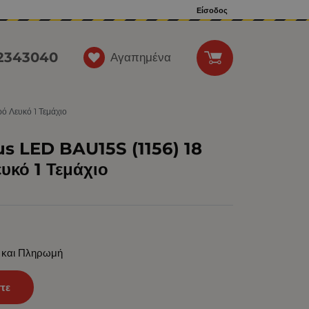
Είσοδος
12343040
Αγαπημένα
 Λευκό 1 Τεμάχιο
s LED BAU15S (1156) 18
κό 1 Τεμάχιο
 και Πληρωμή
τε