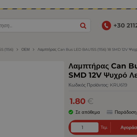
+30 21
S (1156)
ΟΕΜ
Λαμπτήρας Can Bus LED BAU15S (1156) 18 SMD 12V Ψυχρό
Λαμπτήρας Can Bu
SMD 12V Ψυχρό Λευ
Κωδικός Προϊόντος:
KRU619
1.80
€
Σε απόθεμα
Παράδοση
Τεμ.
Αγοράσ